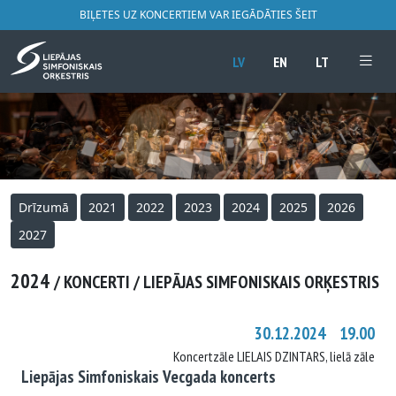
BIĻETES UZ KONCERTIEM VAR IEGĀDĀTIES ŠEIT
LV
EN
LT
Drīzumā
2021
2022
2023
2024
2025
2026
2027
2024
/ KONCERTI / LIEPĀJAS SIMFONISKAIS ORĶESTRIS
30.12.2024 19.00
Koncertzāle LIELAIS DZINTARS, lielā zāle
Liepājas Simfoniskais Vecgada koncerts