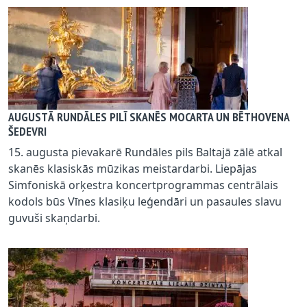
AUGUSTĀ RUNDĀLES PILĪ SKANĒS MOCARTA UN BĒTHOVENA
ŠEDEVRI
15. augusta pievakarē Rundāles pils Baltajā zālē atkal
skanēs klasiskās mūzikas meistardarbi. Liepājas
Simfoniskā orķestra koncertprogrammas centrālais
kodols būs Vīnes klasiķu leģendāri un pasaules slavu
guvuši skaņdarbi.