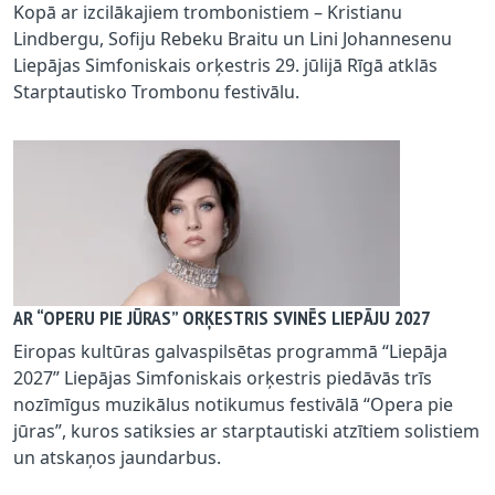
Kopā ar izcilākajiem trombonistiem – Kristianu
Lindbergu, Sofiju Rebeku Braitu un Lini Johannesenu
Liepājas Simfoniskais orķestris 29. jūlijā Rīgā atklās
Starptautisko Trombonu festivālu.
AR “OPERU PIE JŪRAS” ORĶESTRIS SVINĒS LIEPĀJU 2027
Eiropas kultūras galvaspilsētas programmā “Liepāja
2027” Liepājas Simfoniskais orķestris piedāvās trīs
nozīmīgus muzikālus notikumus festivālā “Opera pie
jūras”, kuros satiksies ar starptautiski atzītiem solistiem
un atskaņos jaundarbus.