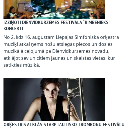
IZZIŅOTI DIENVIDKURZEMES FESTIVĀLA “RIMBENIEKS”
KONCERTI
No 2. līdz 16. augustam Liepājas Simfoniskā orķestra
mūziķi atkal ņems nošu atslēgas plecos un dosies
muzikālā ceļojumā pa Dienvidkurzemes novadu,
atklājot sev un citiem jaunas un skaistas vietas, kur
satikties mūzikā.
ORĶESTRIS ATKLĀS STARPTAUTISKO TROMBONU FESTIVĀLU