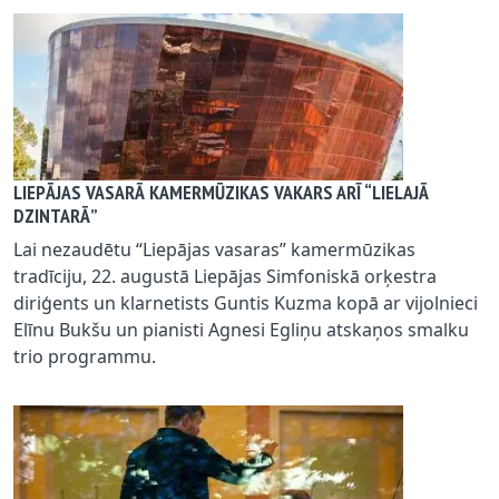
LIEPĀJAS VASARĀ KAMERMŪZIKAS VAKARS ARĪ “LIELAJĀ
DZINTARĀ”
Lai nezaudētu “Liepājas vasaras” kamermūzikas
tradīciju, 22. augustā Liepājas Simfoniskā orķestra
diriģents un klarnetists Guntis Kuzma kopā ar vijolnieci
Elīnu Bukšu un pianisti Agnesi Egliņu atskaņos smalku
trio programmu.