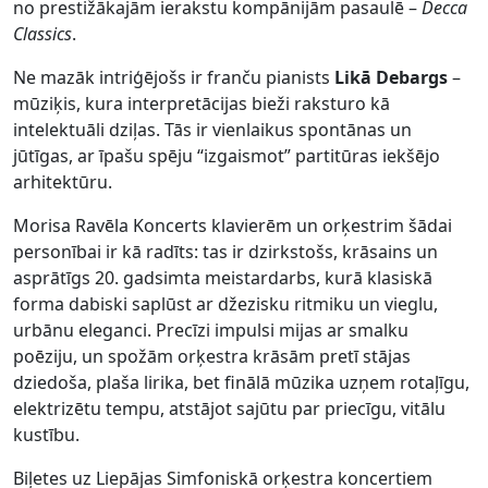
no prestižākajām ierakstu kompānijām pasaulē –
Decca
Classics
.
Ne mazāk intriģējošs ir franču pianists
Likā Debargs
–
mūziķis, kura interpretācijas bieži raksturo kā
intelektuāli dziļas. Tās ir vienlaikus spontānas un
jūtīgas, ar īpašu spēju “izgaismot” partitūras iekšējo
arhitektūru.
Morisa Ravēla Koncerts klavierēm un orķestrim šādai
personībai ir kā radīts: tas ir dzirkstošs, krāsains un
asprātīgs 20. gadsimta meistardarbs, kurā klasiskā
forma dabiski saplūst ar džezisku ritmiku un vieglu,
urbānu eleganci. Precīzi impulsi mijas ar smalku
poēziju, un spožām orķestra krāsām pretī stājas
dziedoša, plaša lirika, bet finālā mūzika uzņem rotaļīgu,
elektrizētu tempu, atstājot sajūtu par priecīgu, vitālu
kustību.
Biļetes uz Liepājas Simfoniskā orķestra koncertiem