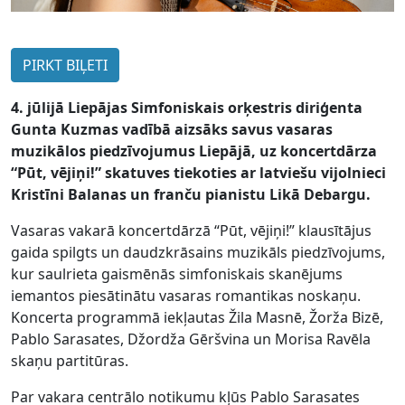
PIRKT BIĻETI
4. jūlijā Liepājas Simfoniskais orķestris diriģenta
Gunta Kuzmas vadībā aizsāks savus vasaras
muzikālos piedzīvojumus Liepājā, uz koncertdārza
“Pūt, vējiņi!” skatuves tiekoties ar latviešu vijolnieci
Kristīni Balanas un franču pianistu Likā Debargu.
Vasaras vakarā koncertdārzā “Pūt, vējiņi!” klausītājus
gaida spilgts un daudzkrāsains muzikāls piedzīvojums,
kur saulrieta gaismēnās simfoniskais skanējums
iemantos piesātinātu vasaras romantikas noskaņu.
Koncerta programmā iekļautas Žila Masnē, Žorža Bizē,
Pablo Sarasates, Džordža Gēršvina un Morisa Ravēla
skaņu partitūras.
Par vakara centrālo notikumu kļūs Pablo Sarasates