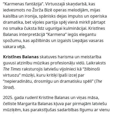
“Karmenas fantāzija”. Virtuozajā skaņdarbā, kas
iedvesmots no Žorža Bizē operas melodijām, mijas
kaislība un ironija, spānisks dejas impulss un operiska
dramatika, bet vijoles partija spēj vienā mirklī pārtapt
no smalka čuksta līdz ugunīgai kulminācijai. Kristīnes
Balanas interpretācijā “Karmena” iegūs elegantu
spožumu, kas apžilbinās un izgaisīs Liepājas vasaras
vakara vējā.
Kristīnes Balanas
skatuves harisma un meistarība
guvusi atzinību mūzikas profesionāļu vidū. Laikraksts
The Times
raksturojis latviešu vijolnieci kā “žilbinoši
virtuozu” mūziķi, kuru kritiķi īpaši izceļ par
“nepieradinātu, drosmīgu un dramatisku spēli” (
The
Strad
).
2025. gada rudenī Kristīne Balanas un viņas māsa,
čelliste Margarita Balanas kļuva par pirmajām latviešu
mūziķēm, kas parakstījušas sadarbības līgumu ar vienu