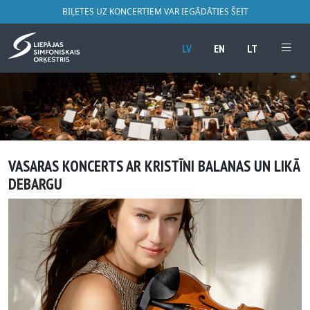
BIĻETES UZ KONCERTIEM VAR IEGĀDĀTIES ŠEIT
LV
EN
LT
VASARAS KONCERTS AR KRISTĪNI BALANAS UN LIKĀ
DEBARGU