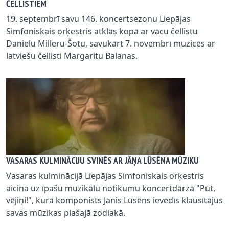
ČELLISTIEM
19. septembrī savu 146. koncertsezonu Liepājas
Simfoniskais orķestris atklās kopā ar vācu čellistu
Danielu Milleru-Šotu, savukārt 7. novembrī muzicēs ar
latviešu čellisti Margaritu Balanas.
VASARAS KULMINĀCIJU SVINĒS AR JĀŅA LŪSĒNA MŪZIKU
Vasaras kulminācijā Liepājas Simfoniskais orķestris
aicina uz īpašu muzikālu notikumu koncertdārzā "Pūt,
vējiņi!", kurā komponists Jānis Lūsēns ievedīs klausītājus
savas mūzikas plašajā zodiakā.