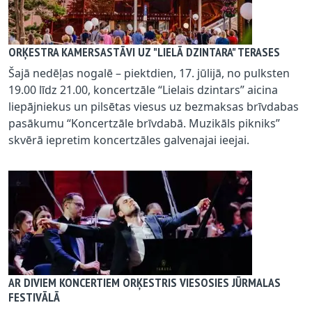
ORĶESTRA KAMERSASTĀVI UZ "LIELĀ DZINTARA" TERASES
Šajā nedēļas nogalē – piektdien, 17. jūlijā, no pulksten
19.00 līdz 21.00, koncertzāle “Lielais dzintars” aicina
liepājniekus un pilsētas viesus uz bezmaksas brīvdabas
pasākumu “Koncertzāle brīvdabā. Muzikāls pikniks”
skvērā iepretim koncertzāles galvenajai ieejai.
AR DIVIEM KONCERTIEM ORĶESTRIS VIESOSIES JŪRMALAS
FESTIVĀLĀ