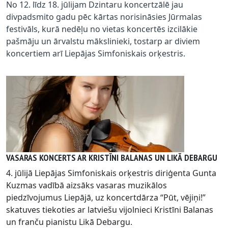
No 12. līdz 18. jūlijam Dzintaru koncertzālē jau
divpadsmito gadu pēc kārtas norisināsies Jūrmalas
festivāls, kurā nedēļu no vietas koncertēs izcilākie
pašmāju un ārvalstu mākslinieki, tostarp ar diviem
koncertiem arī Liepājas Simfoniskais orķestris.
VASARAS KONCERTS AR KRISTĪNI BALANAS UN LIKĀ DEBARGU
4. jūlijā Liepājas Simfoniskais orķestris diriģenta Gunta
Kuzmas vadībā aizsāks vasaras muzikālos
piedzīvojumus Liepājā, uz koncertdārza “Pūt, vējiņi!”
skatuves tiekoties ar latviešu vijolnieci Kristīni Balanas
un franču pianistu Likā Debargu.