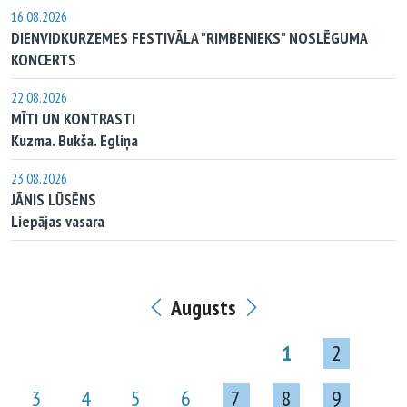
16.08.2026
DIENVIDKURZEMES FESTIVĀLA "RIMBENIEKS" NOSLĒGUMA
KONCERTS
22.08.2026
MĪTI UN KONTRASTI
Kuzma. Bukša. Egliņa
23.08.2026
JĀNIS LŪSĒNS
Liepājas vasara
Augusts
1
2
3
4
5
6
7
8
9