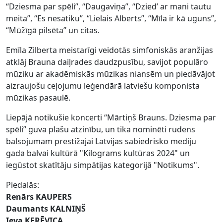
“Dziesma par spēli”, “Daugaviņa”, “Dzied’ ar mani tautu
meita”, “Es nesatiku”, “Lielais Alberts”, “Mīla ir kā uguns”,
“Mūžīgā pilsēta” un citas.
Emīla Zilberta meistarīgi veidotās simfoniskās aranžijas
atklāj Brauna daiļrades daudzpusību, savijot populāro
mūziku ar akadēmiskās mūzikas niansēm un piedāvājot
aizraujošu ceļojumu leģendārā latviešu komponista
mūzikas pasaulē.
Liepājā notikušie koncerti “Mārtiņš Brauns. Dziesma par
spēli” guva plašu atzinību, un tika nominēti rudens
balsojumam prestižajai Latvijas sabiedrisko mediju
gada balvai kultūrā "Kilograms kultūras 2024" un
iegūstot skatītāju simpātijas kategorijā "Notikums".
Piedalās:
Renārs KAUPERS
Daumants KALNIŅŠ
Ieva KERĒVICA