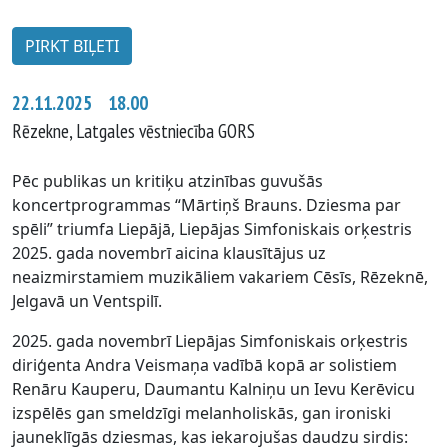
PIRKT BIĻETI
22.11.2025 18.00
Rēzekne, Latgales vēstniecība GORS
Pēc publikas un kritiķu atzinības guvušās
koncertprogrammas “Mārtiņš Brauns. Dziesma par
spēli” triumfa Liepājā, Liepājas Simfoniskais orķestris
2025. gada novembrī aicina klausītājus uz
neaizmirstamiem muzikāliem vakariem Cēsīs, Rēzeknē,
Jelgavā un Ventspilī.
2025. gada novembrī Liepājas Simfoniskais orķestris
diriģenta Andra Veismaņa vadībā kopā ar solistiem
Renāru Kauperu, Daumantu Kalniņu un Ievu Kerēvicu
izspēlēs gan smeldzīgi melanholiskās, gan ironiski
jauneklīgās dziesmas, kas iekarojušas daudzu sirdis: