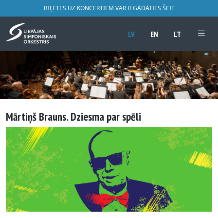
BIĻETES UZ KONCERTIEM VAR IEGĀDĀTIES ŠEIT
LV
EN
LT
Mārtiņš Brauns. Dziesma par spēli