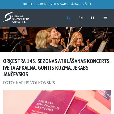
BIĻETES UZ KONCERTIEM VAR IEGĀDĀTIES ŠEIT
LV
EN
LT
ORĶESTRA 145. SEZONAS ATKLĀŠANAS KONCERTS.
IVETA APKALNA, GUNTIS KUZMA, JĒKABS
JANČEVSKIS
FOTO: KĀRLIS VOLKOVSKIS