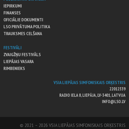
IEPIRKUMI
FINANSES
OFICIĀLIE DOKUMENTI
LSO PRIVĀTUMA POLITIKA
TRAUKSMES CELŠANA
FESTIVĀLI
ZVAIGŽŅU FESTIVĀLS
LIEPĀJAS VASARA
RIMBENIEKS
VSIA LIEPĀJAS SIMFONISKAIS ORĶESTRIS
22012339
RADIO IELA 8, LIEPĀJA, LV-3401, LATVIJA
INFO@LSO.LV
© 2021 – 2026 VSIA LIEPĀJAS SIMFONISKAIS ORĶESTRIS