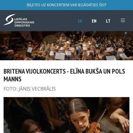
BIĻETES UZ KONCERTIEM VAR IEGĀDĀTIES ŠEIT
LV
EN
LT
BRITENA VIJOLKONCERTS - ELĪNA BUKŠA UN POLS
MANNS
FOTO: JĀNIS VECBRĀLIS