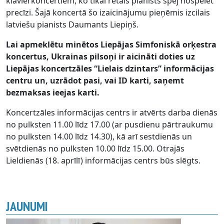
klavierkoncertiem, ko tikai retais pianists spēj nospēlēt
precīzi. Šajā koncertā šo izaicinājumu pieņēmis izcilais
latviešu pianists Daumants Liepiņš.
Lai apmeklētu minētos Liepājas Simfoniskā orķestra
koncertus, Ukrainas pilsoņi ir aicināti doties uz
Liepājas koncertzāles “Lielais dzintars” informācijas
centru un, uzrādot pasi, vai ID karti, saņemt
bezmaksas ieejas karti.
Koncertzāles informācijas centrs ir atvērts darba dienās
no pulksten 11.00 līdz 17.00 (ar pusdienu pārtraukumu
no pulksten 14.00 līdz 14.30), kā arī sestdienās un
svētdienās no pulksten 10.00 līdz 15.00. Otrajās
Lieldienās (18. aprīlī) informācijas centrs būs slēgts.
JAUNUMI