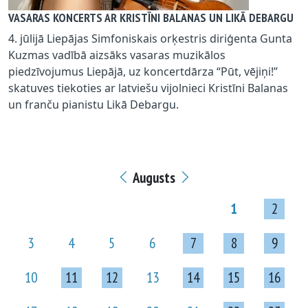
VASARAS KONCERTS AR KRISTĪNI BALANAS UN LIKĀ DEBARGU
4. jūlijā Liepājas Simfoniskais orķestris diriģenta Gunta
Kuzmas vadībā aizsāks vasaras muzikālos
piedzīvojumus Liepājā, uz koncertdārza “Pūt, vējiņi!”
skatuves tiekoties ar latviešu vijolnieci Kristīni Balanas
un franču pianistu Likā Debargu.
Augusts
1
2
3
4
5
6
7
8
9
10
11
12
13
14
15
16