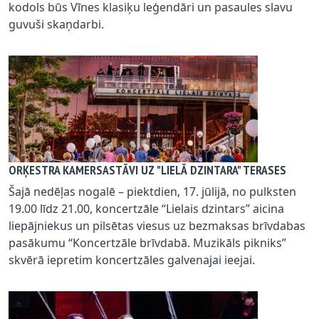
kodols būs Vīnes klasiķu leģendāri un pasaules slavu
guvuši skaņdarbi.
ORĶESTRA KAMERSASTĀVI UZ "LIELĀ DZINTARA" TERASES
Šajā nedēļas nogalē – piektdien, 17. jūlijā, no pulksten
19.00 līdz 21.00, koncertzāle “Lielais dzintars” aicina
liepājniekus un pilsētas viesus uz bezmaksas brīvdabas
pasākumu “Koncertzāle brīvdabā. Muzikāls pikniks”
skvērā iepretim koncertzāles galvenajai ieejai.