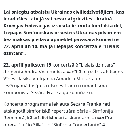
Lai sniegtu atbalstu Ukrainas civiliedzīvotājiem, kas
ieradušies Latvijā vai nevar atgriezties Ukrainā
Krievijas Federācijas izraisītā bruņotā konflikta dēļ,
Liepājas Simfoniskais orķestris Ukrainas pilsoņiem
bez maksas piedāvā apmeklēt pavasara koncertus
22. aprīlī un 14. maijā Liepājas koncertzālē “Lielais
dzintars”.
22. aprīlī pulksten 19
koncertzālē “Lielais dzintars”
diriģenta Andra Vecumnieka vadībā orķestris atskaņos
Vīnes klasiķa Volfganga Amadeja Mocarta un
ievērojamā beļģu izcelsmes franču romantisma
komponista Sezāra Franka gaišo mūziku.
Koncerta programmā iekļauta Sezāra Franka reti
atskaņotā simfoniskā repertuāra pērle – Simfonija
Reminorā, kā arī divi Mocarta skaņdarbi – uvertīra
operai “Lučio Silla” un “Sinfonia Concertante” 4