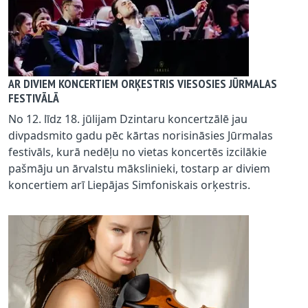
AR DIVIEM KONCERTIEM ORĶESTRIS VIESOSIES JŪRMALAS
FESTIVĀLĀ
No 12. līdz 18. jūlijam Dzintaru koncertzālē jau
divpadsmito gadu pēc kārtas norisināsies Jūrmalas
festivāls, kurā nedēļu no vietas koncertēs izcilākie
pašmāju un ārvalstu mākslinieki, tostarp ar diviem
koncertiem arī Liepājas Simfoniskais orķestris.