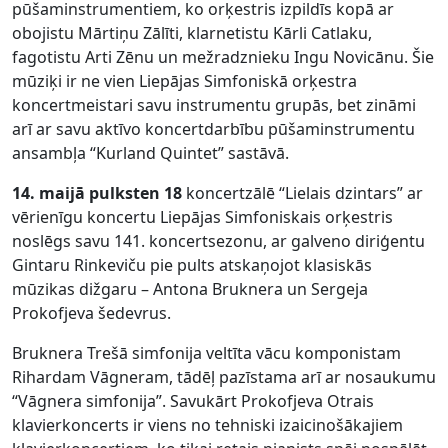
pūšaminstrumentiem, ko orķestris izpildīs kopā ar
obojistu Mārtiņu Zālīti, klarnetistu Kārli Catlaku,
fagotistu Arti Zēnu un mežradznieku Ingu Novicānu. Šie
mūziķi ir ne vien Liepājas Simfoniskā orķestra
koncertmeistari savu instrumentu grupās, bet zināmi
arī ar savu aktīvo koncertdarbību pūšaminstrumentu
ansambļa “Kurland Quintet” sastāvā.
14. maijā pulksten 18
koncertzālē “Lielais dzintars” ar
vērienīgu koncertu Liepājas Simfoniskais orķestris
noslēgs savu 141. koncertsezonu, ar galveno diriģentu
Gintaru Rinkeviču pie pults atskaņojot klasiskās
mūzikas dižgaru – Antona Bruknera un Sergeja
Prokofjeva šedevrus.
Bruknera Trešā simfonija veltīta vācu komponistam
Rihardam Vāgneram, tādēļ pazīstama arī ar nosaukumu
“Vāgnera simfonija”. Savukārt Prokofjeva Otrais
klavierkoncerts ir viens no tehniski izaicinošākajiem