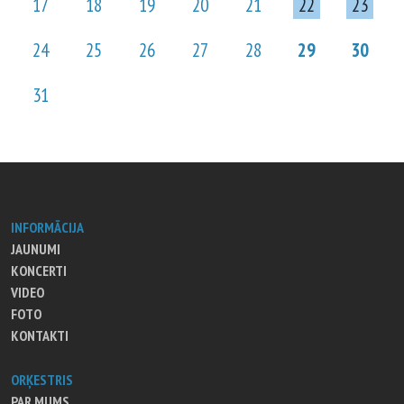
17
18
19
20
21
22
23
24
25
26
27
28
29
30
31
INFORMĀCIJA
JAUNUMI
KONCERTI
VIDEO
FOTO
KONTAKTI
ORĶESTRIS
PAR MUMS