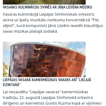
VASARAS KULMINĀCIJU SVINĒS AR JĀŅA LŪSĒNA MŪZIKU
Vasaras kulminācijā Liepājas Simfoniskais orķestris
aicina uz īpašu muzikālu notikumu koncertdārzā "Pūt,
vējiņi!", kurā komponists Jānis Lūsēns ievedīs klausītājus
savas mūzikas plašajā zodiakā.
LIEPĀJAS VASARĀ KAMERMŪZIKAS VAKARS ARĪ “LIELAJĀ
DZINTARĀ”
Lai nezaudētu “Liepājas vasaras” kamermūzikas
tradīciju, 22. augustā Liepājas Simfoniskā orķestra
diriģents un klarnetists Guntis Kuzma kopā ar vijolnieci