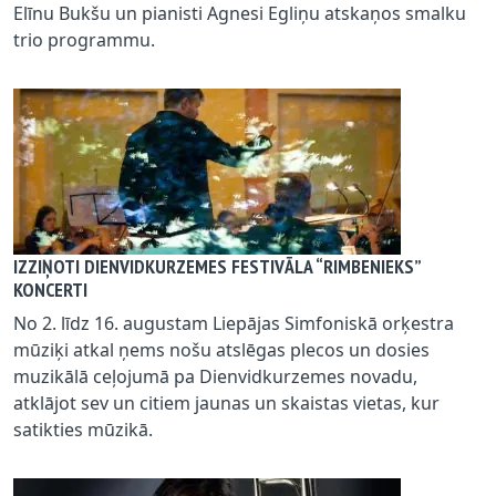
Elīnu Bukšu un pianisti Agnesi Egliņu atskaņos smalku
trio programmu.
IZZIŅOTI DIENVIDKURZEMES FESTIVĀLA “RIMBENIEKS”
KONCERTI
No 2. līdz 16. augustam Liepājas Simfoniskā orķestra
mūziķi atkal ņems nošu atslēgas plecos un dosies
muzikālā ceļojumā pa Dienvidkurzemes novadu,
atklājot sev un citiem jaunas un skaistas vietas, kur
satikties mūzikā.