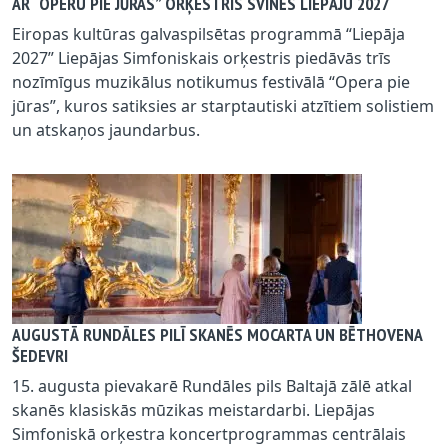
AR “OPERU PIE JŪRAS” ORĶESTRIS SVINĒS LIEPĀJU 2027
Eiropas kultūras galvaspilsētas programmā “Liepāja
2027” Liepājas Simfoniskais orķestris piedāvās trīs
nozīmīgus muzikālus notikumus festivālā “Opera pie
jūras”, kuros satiksies ar starptautiski atzītiem solistiem
un atskaņos jaundarbus.
AUGUSTĀ RUNDĀLES PILĪ SKANĒS MOCARTA UN BĒTHOVENA
ŠEDEVRI
15. augusta pievakarē Rundāles pils Baltajā zālē atkal
skanēs klasiskās mūzikas meistardarbi. Liepājas
Simfoniskā orķestra koncertprogrammas centrālais