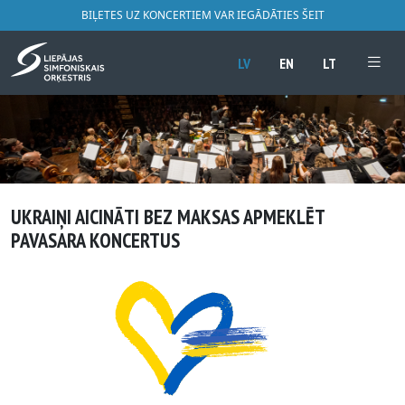
BIĻETES UZ KONCERTIEM VAR IEGĀDĀTIES ŠEIT
LV
EN
LT
UKRAIŅI AICINĀTI BEZ MAKSAS APMEKLĒT
PAVASARA KONCERTUS