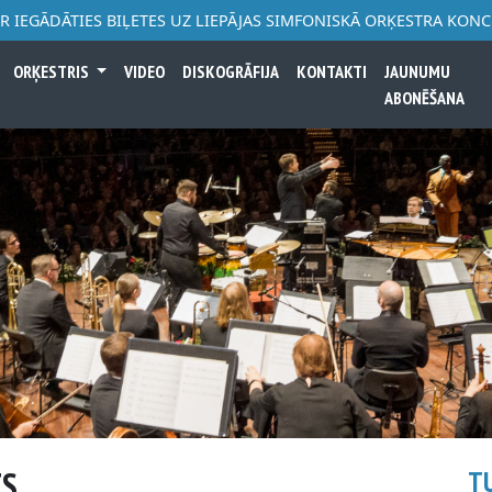
AR IEGĀDĀTIES BIĻETES UZ LIEPĀJAS SIMFONISKĀ ORĶESTRA KON
ORĶESTRIS
VIDEO
DISKOGRĀFIJA
KONTAKTI
JAUNUMU
ABONĒŠANA
TS
T