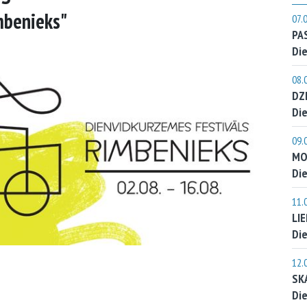
mbenieks"
07.
PA
Die
08.
DZ
Die
09.
MO
Die
11.
LI
Die
12.
SK
Die