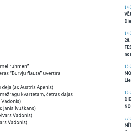
14.
VĒ
Die
14.
28
FE
no
immel ruhmen”
15.
MO
as “Burvju flauta” uvertīra
Lie
eja (ar. Austris Apenis)
16.
a mežragu kvartetam, četras daļas
DI
s Vadonis)
NO
r. Jānis Ivuškāns)
Aivars Vadonis)
22.
vars Vadonis)
MĪ