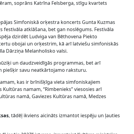
mēram, soprāns Katrīna Felsberga, stīgu kvartets
Liepājas Simfoniskā orķestra koncerts Gunta Kuzmas
festivāla atklāšana, bet gan noslēgums. Festivāla
espēja dzirdēt Ludviga van Bēthovena Piekto
tu obojai un orķestrim, kā arī latviešu simfoniskās
la Dārziņa Melanholisko valsi.
 mūziķi un daudzveidīgās programmas, bet arī
m piešķir savu neatkārtojamo raksturu.
amam, kas ir brīnišķīga vieta simfoniskajiem
as Kultūras namam, “Rimbenieks” viesosies arī
Kultūras namā, Gaviezes Kultūras namā, Medzes
ksas
, tādēļ ikviens aicināts izmantot iespēju un ļauties