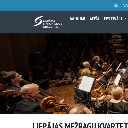
ŠEIT V
JAUNUMI
AFIŠA
FESTIVĀLI
LIEPĀJAS MEŽRAGU KVARTE