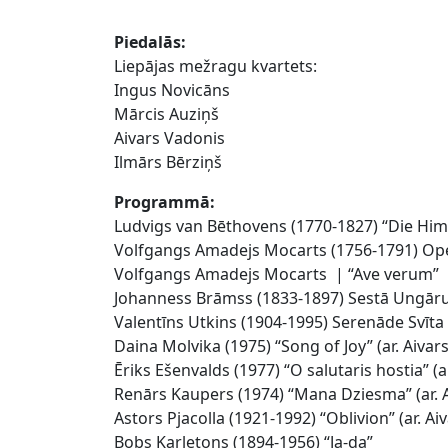
Piedalās:
Liepājas mežragu kvartets:
Ingus Novicāns
Mārcis Auziņš
Aivars Vadonis
Ilmārs Bērziņš
Programmā:
Ludvigs van Bēthovens (1770-1827) “Die H
Volfgangs Amadejs Mocarts (1756-1791) Oper
Volfgangs Amadejs Mocarts | “Ave verum”
Johanness Brāmss (1833-1897) Sestā Ungāru d
Valentīns Utkins (1904-1995) Serenāde Svīt
Daina Molvika (1975) “Song of Joy” (ar. Aivar
Ēriks Ešenvalds (1977) “O salutaris hostia” (a
Renārs Kaupers (1974) “Mana Dziesma” (ar. 
Astors Pjacolla (1921-1992) “Oblivion” (ar. Ai
Bobs Karletons (1894-1956) “Ja-da”