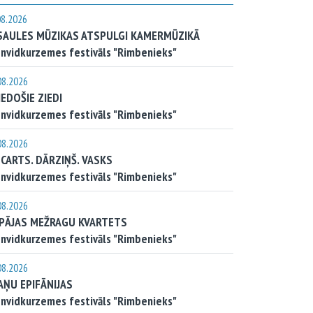
08.2026
SAULES MŪZIKAS ATSPULGI KAMERMŪZIKĀ
nvidkurzemes festivāls "Rimbenieks"
08.2026
IEDOŠIE ZIEDI
nvidkurzemes festivāls "Rimbenieks"
08.2026
CARTS. DĀRZIŅŠ. VASKS
nvidkurzemes festivāls "Rimbenieks"
08.2026
EPĀJAS MEŽRAGU KVARTETS
nvidkurzemes festivāls "Rimbenieks"
08.2026
AŅU EPIFĀNIJAS
nvidkurzemes festivāls "Rimbenieks"