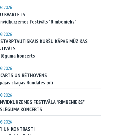
08.2026
JU KVARTETS
nvidkurzemes festivāls "Rimbenieks"
08.2026
. STARPTAUTISKAIS KURŠU KĀPAS MŪZIKAS
STIVĀLS
slēguma koncerts
08.2026
CARTS UN BĒTHOVENS
pājas skaņas Rundāles pilī
08.2026
ENVIDKURZEMES FESTIVĀLA "RIMBENIEKS"
SLĒGUMA KONCERTS
08.2026
TI UN KONTRASTI