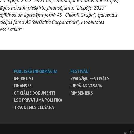
“Liepāja 2027” ietvaros, izmantojot Kultūras ministrijas,
dīgas novadu piešķirto finansējumu. "Liepāja 2027"
glītības un ilgtspējas jomā AS “CleanR Grupa”, galvenais
ācijas jomā AS “airBaltic Corporation”, mobilitātes
ess Latvia”.
PUBLISKĀ INFORMĀCIJA
FESTIVĀLI
IEPIRKUMI
ZVAIGŽŅU FESTIVĀLS
FINANSES
LIEPĀJAS VASARA
OFICIĀLIE DOKUMENTI
RIMBENIEKS
LSO PRIVĀTUMA POLITIKA
TRAUKSMES CELŠANA
© 20