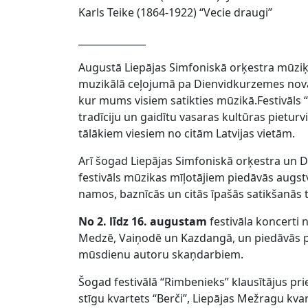
Karls Teike (1864-1922) “Vecie draugi”
______________
Augustā Liepājas Simfoniskā orķestra mūziķ
muzikālā ceļojumā pa Dienvidkurzemes novadu
kur mums visiem satikties mūzikā.Festivāls “
tradīciju un gaidītu vasaras kultūras pietur
tālākiem viesiem no citām Latvijas vietām.
Arī šogad Liepājas Simfoniskā orķestra un 
festivāls mūzikas mīļotājiem piedāvās augstv
namos, baznīcās un citās īpašās satikšanās t
No 2. līdz 16. augustam
festivāla koncerti 
Medzē, Vaiņodē un Kazdangā, un piedāvās p
mūsdienu autoru skaņdarbiem.
Šogad festivālā “Rimbenieks” klausītājus pri
stīgu kvartets “Berči”, Liepājas Mežragu kva