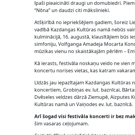
īpaši pieaicināti draugi un domubiedri. Pie
“Nōna” un daudzi citi mākslinieki.
Atšķirībā no iepriekšējiem gadiem, šoreiz 
vadībā Kazdangas Kultūras namā nebūs vairs 
kulminācijā, 16. augustā, klausītājiem būs i
simfoniju, Volfganga Amadeja Mocarta Koncer
mūzikas vienu no skaistākajām pērlēm – Emī
Kā ierasts, festivāla noskaņu veido ne vien
koncertu norises vietas, kas katram vakara
Līdzās jau iepazītajam Kazdangas Kultūras n
koncertiem, Grobiņas ev. lut. baznīcai, Bārt
Dvēseles veldzes dārzā Ziemupē, Aizputes 
Kultūras namā un Vaiņodes ev. lut. baznīcā.
Arī šogad visi festivāla koncerti ir bez ma
šim vasaras ceļojumam.