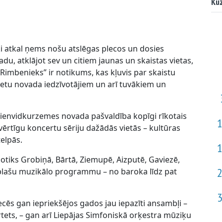
Kuz
i atkal ņems nošu atslēgas plecos un dosies
, atklājot sev un citiem jaunas un skaistas vietas,
Rimbenieks” ir notikums, kas kļuvis par skaistu
vietu novada iedzīvotājiem un arī tuvākiem un
Dienvidkurzemes novada pašvaldība kopīgi rīkotais
ērtīgu koncertu sēriju dažādās vietās – kultūras
elpās.
notiks Grobiņā, Bārtā, Ziemupē, Aizputē, Gaviezē,
lašu muzikālo programmu – no baroka līdz pat
ecēs gan iepriekšējos gados jau iepazīti ansambļi –
rtets, – gan arī Liepājas Simfoniskā orķestra mūziķu