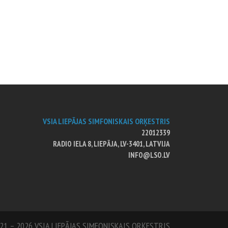
VSIA LIEPĀJAS SIMFONISKAIS ORĶESTRIS
22012339
RADIO IELA 8, LIEPĀJA, LV-3401, LATVIJA
INFO@LSO.LV
21 – 2026 VSIA LIEPĀJAS SIMFONISKAIS ORĶESTRIS