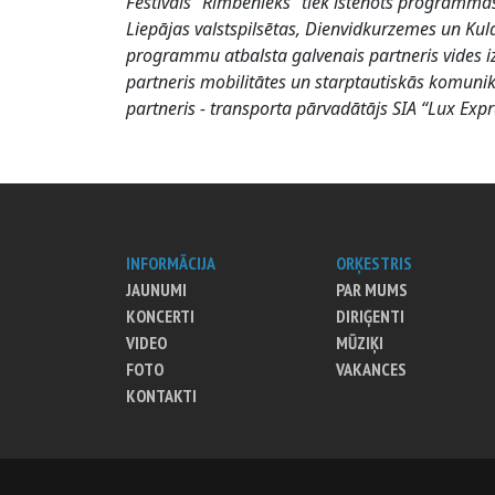
Festivāls “Rimbenieks” tiek īstenots programmas 
Liepājas valstspilsētas, Dienvidkurzemes un Kul
programmu atbalsta galvenais partneris vides iz
partneris mobilitātes un starptautiskās komunik
partneris - transporta pārvadātājs SIA “Lux Expr
INFORMĀCIJA
ORĶESTRIS
JAUNUMI
PAR MUMS
KONCERTI
DIRIĢENTI
VIDEO
MŪZIĶI
FOTO
VAKANCES
KONTAKTI