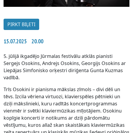
PIRKT BIĻETI
15.07.2025 20.00
5. jūlijā ikgadējo Jūrmalas festivālu atklās pianisti
Sergejs Osokins, Andrejs Osokins, Georgijs Osokins ar
Liepājas Simfonisko orķestri diriģenta Gunta Kuzmas
vadībā.
Trīs Osokini ir pianisma mākslas zīmols – divi dēli un
tēvs. Izcila vēriena virtuozi, klavierspēles pētnieki un
dziļi mākslinieki, kuru radītās koncertprogrammas
vienmēr ir svētki klaviermūzikas mīļotājiem. Osokinu
kopīgie koncerti ir notikums ar dziļi pārdomātu
vēstījumu, kuros allaž skan skaistākais klaviermūzikas
zelta repertuārs un klasiskās mūzikas šedevri oriģinālos