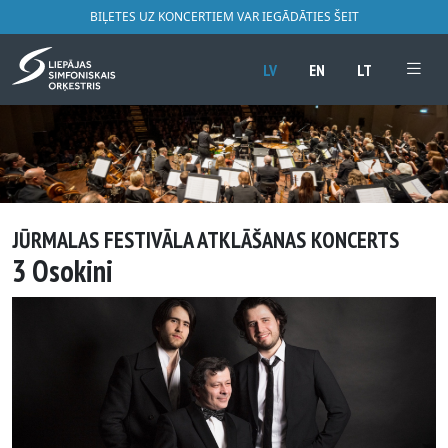
BIĻETES UZ KONCERTIEM VAR IEGĀDĀTIES ŠEIT
LV
EN
LT
JŪRMALAS FESTIVĀLA ATKLĀŠANAS KONCERTS
3 Osokini