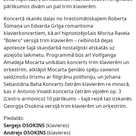
pārlikumos divām un pat trim klavierēm.
Koncertā skanēs daļas no hrestomātiskajiem Roberta
Šūmaņa un Edvarda Grīga romantisma
klavierkoncertiem, kā arī hipnotizējošais Morisa Ravela
’’Bolero’’ versijā trim klavierēm – reibinošā dejas
apoteoze šajā skaņdarbā nostalģiski atskatās uz
aizejošo laikmetu. Programmā būs arī Volfganga
Amadeja Mocarta unikālais koncerts trim klavierēm un
orķestrim, atklājot Mocarta ģeniālo spēju savienot
valdzinošu lirismu ar filigrānu polifoniju, un Johana
Sebastiāna Baha Koncerts četrām klavierēm re minorā,
kas ir Antonio Vivaldi koncerta četrām vijolēm op. 3
(L'estro armonico) 10 pārlikums – šajā reizē tas izskanēs
Georgija Osokina versijā trim klavierēm un orķestrim.
Piedalās:
Sergejs OSOKINS
(klavieres)
Andrejs OSOKINS
(klavieres)