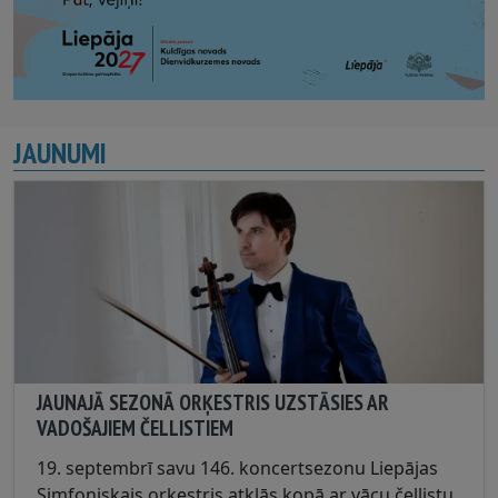
JAUNUMI
JAUNAJĀ SEZONĀ ORĶESTRIS UZSTĀSIES AR
VADOŠAJIEM ČELLISTIEM
19. septembrī savu 146. koncertsezonu Liepājas
Simfoniskais orķestris atklās kopā ar vācu čellistu