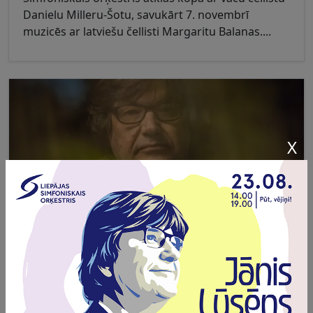
Danielu Milleru-Šotu, savukārt 7. novembrī
muzicēs ar latviešu čellisti Margaritu Balanas....
X
VASARAS KULMINĀCIJU SVINĒS AR JĀŅA LŪSĒNA
MŪZIKU
Vasaras kulminācijā Liepājas Simfoniskais
orķestris aicina uz īpašu muzikālu notikumu
koncertdārzā "Pūt, vējiņi!", kurā komponists Jānis
Lūsēns ievedīs klausītājus savas mūzikas plašajā