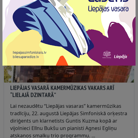
zodiakā....
LIEPĀJAS VASARĀ KAMERMŪZIKAS VAKARS ARĪ
“LIELAJĀ DZINTARĀ”
Lai nezaudētu “Liepājas vasaras” kamermūzikas
tradīciju, 22. augustā Liepājas Simfoniskā orķestra
diriģents un klarnetists Guntis Kuzma kopā ar
vijolnieci Elīnu Bukšu un pianisti Agnesi Egliņu
atskaņos smalku trio programmu. ...