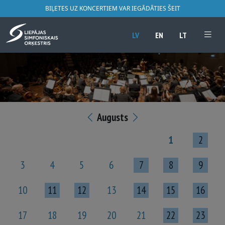
BIĻETES UZ KONCERTIEM VAR IEGĀDĀTIES ŠEIT
LV
EN
LT
Augusts
1
2
3
4
5
6
7
8
9
10
11
12
13
14
15
16
17
18
19
20
21
22
23