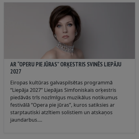
AR “OPERU PIE JŪRAS” ORĶESTRIS SVINĒS LIEPĀJU
2027
Eiropas kultūras galvaspilsētas programmā
“Liepāja 2027” Liepājas Simfoniskais orķestris
piedāvās trīs nozīmīgus muzikālus notikumus
festivālā “Opera pie jūras”, kuros satiksies ar
starptautiski atzītiem solistiem un atskaņos
jaundarbus....