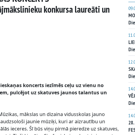
jmākslinieku konkursa laureāti un
09.
MO
s
Die
11.
LI
Die
12.
SK
Die
 ieskaņas koncerts iezīmēs ceļu uz vienu no
14.
em, pulcējot uz skatuves jaunos talantus un
VĒ
Die
Mūzikas, mākslas un dizaina vidusskolas jauno
14.
udzsološi jaunie mūziķi, kuri ar aizrautību un
28
lās ieceres. Šī būs viņu pirmā pieredze uz skatuves,
FE