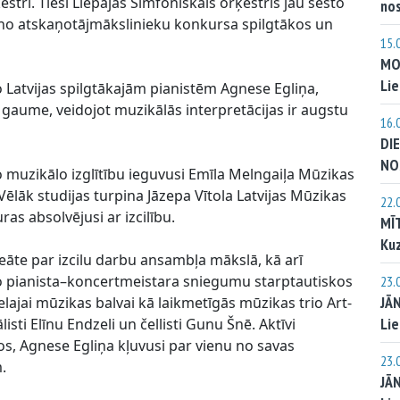
stri. Tieši Liepājas Simfoniskais orķestris jau sesto
no
no atskaņotājmākslinieku konkursa spilgtākos un
15.
MO
Lie
 Latvijas spilgtākajām pianistēm Agnese Egliņa,
 gaume, veidojot muzikālās interpretācijas ir augstu
16.
DI
NO
 muzikālo izglītību ieguvusi Emīla Melngaiļa Mūzikas
ēlāk studijas turpina Jāzepa Vītola Latvijas Mūzikas
22.
as absolvējusi ar izcilību.
MĪ
Kuz
reāte par izcilu darbu ansambļa mākslā, kā arī
 pianista–koncertmeistara sniegumu starptautiskos
23.
JĀ
lajai mūzikas balvai kā laikmetīgās mūzikas trio Art-
Lie
sti Elīnu Endzeli un čellisti Gunu Šnē. Aktīvi
, Agnese Egliņa kļuvusi par vienu no savas
23.
.
JĀ