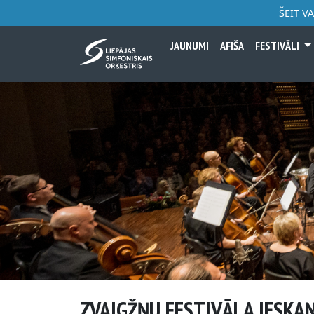
ŠEIT V
JAUNUMI
AFIŠA
FESTIVĀLI
ZVAIGŽŅU FESTIVĀLA IESKA