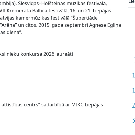
Lie
mbija), Šlēsvigas–Holšteinas mūzikas festivālā,
II Kremerata Baltica festivālā, 16. un 21. Liepājas
 Latvijas kamermūzikas festivālā “Šubertiāde
“Arēna” un citos. 2015. gada septembrī Agnese Egliņa
as diena”.
linieku konkursa 2026 laureāti
 attīstības centrs” sadarbībā ar MIKC Liepājas