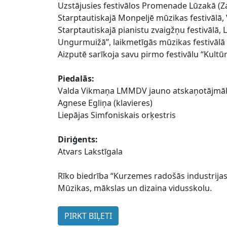
Uzstājusies festivālos Promenade Lūzakā (Za
Starptautiskajā Monpeljē mūzikas festivālā, V
Starptautiskajā pianistu zvaigžņu festivālā,
Ungurmuižā”, laikmetīgās mūzikas festivālā 
Aizputē sarīkoja savu pirmo festivālu “Kultūr
Piedalās:
Valda Vikmaņa LMMDV jauno atskaņotājmāks
Agnese Egliņa (klavieres)
Liepājas Simfoniskais orķestris
Diriģents:
Atvars Lakstīgala
Rīko biedrība “Kurzemes radošās industrijas
Mūzikas, mākslas un dizaina vidusskolu.
PIRKT BIĻETI