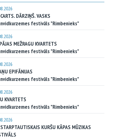
08.2026
CARTS. DĀRZIŅŠ. VASKS
nvidkurzemes festivāls "Rimbenieks"
08.2026
EPĀJAS MEŽRAGU KVARTETS
nvidkurzemes festivāls "Rimbenieks"
08.2026
AŅU EPIFĀNIJAS
nvidkurzemes festivāls "Rimbenieks"
08.2026
JU KVARTETS
nvidkurzemes festivāls "Rimbenieks"
08.2026
. STARPTAUTISKAIS KURŠU KĀPAS MŪZIKAS
STIVĀLS