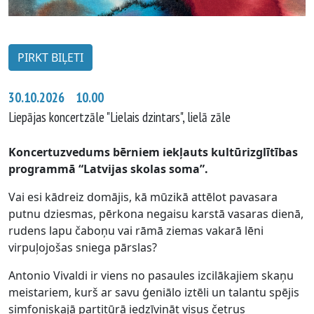
PIRKT BIĻETI
30.10.2026 10.00
Liepājas koncertzāle "Lielais dzintars", lielā zāle
Koncertuzvedums bērniem iekļauts kultūrizglītības
programmā “Latvijas skolas soma”.
Vai esi kādreiz domājis, kā mūzikā attēlot pavasara
putnu dziesmas, pērkona negaisu karstā vasaras dienā,
rudens lapu čaboņu vai rāmā ziemas vakarā lēni
virpuļojošas sniega pārslas?
Antonio Vivaldi ir viens no pasaules izcilākajiem skaņu
meistariem, kurš ar savu ģeniālo iztēli un talantu spējis
simfoniskajā partitūrā iedzīvināt visus četrus