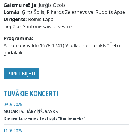
Gaismu režija:
Jurģis Ozols
Lomās
: Ģirts Šolis, Rihards Zelezņevs vai Rūdolfs Apse
Diriģents:
Reinis Lapa
Liepājas Simfoniskais orķestris
Programmā:
Antonio Vivaldi (1678-1741) Vijolkoncertu cikls “Četri
gadalaiki”
PIRKT BIĻETI
TUVĀKIE KONCERTI
09.08.2026
MOCARTS. DĀRZIŅŠ. VASKS
Dienvidkurzemes festivāls "Rimbenieks"
11.08.2026