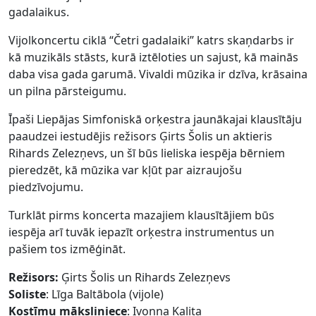
gadalaikus.
Vijolkoncertu ciklā “Četri gadalaiki” katrs skaņdarbs ir
kā muzikāls stāsts, kurā iztēloties un sajust, kā mainās
daba visa gada garumā. Vivaldi mūzika ir dzīva, krāsaina
un pilna pārsteigumu.
Īpaši Liepājas Simfoniskā orķestra jaunākajai klausītāju
paaudzei iestudējis režisors Ģirts Šolis un aktieris
Rihards Zelezņevs, un šī būs lieliska iespēja bērniem
pieredzēt, kā mūzika var kļūt par aizraujošu
piedzīvojumu.
Turklāt pirms koncerta mazajiem klausītājiem būs
iespēja arī tuvāk iepazīt orķestra instrumentus un
pašiem tos izmēģināt.
Režisors:
Ģirts Šolis un Rihards Zelezņevs
Soliste
: Līga Baltābola (vijole)
Kostīmu māksliniece
: Ivonna Kalita