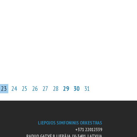
23
24
25
26
27
28
29
30
31
LIEPOJOS SIMFONINIS ORKESTRAS
+371 22012339
RADIJO GATVĖ 8, LIEPĀJA, LV-3401, LATVIJA