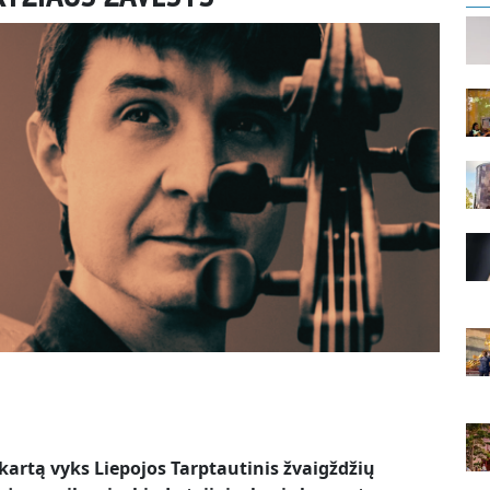
4 kartą vyks Liepojos Tarptautinis žvaigždžių