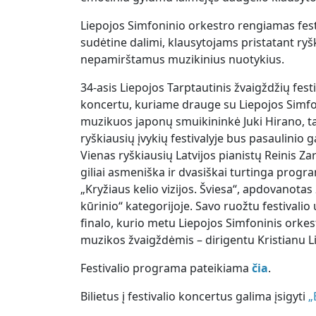
Liepojos Simfoninio orkestro rengiamas fest
sudėtine dalimi, klausytojams pristatant ry
nepamirštamus muzikinius nuotykius.
34-asis Liepojos Tarptautinis žvaigždžių fes
koncertu, kuriame drauge su Liepojos Simf
muzikuos japonų smuikininkė Juki Hirano, ta
ryškiausių įvykių festivalyje bus pasaulinio
Vienas ryškiausių Latvijos pianistų Reinis Zar
giliai asmeniška ir dvasiškai turtinga pro
„Kryžiaus kelio vizijos. Šviesa“, apdovanot
kūrinio“ kategorijoje. Savo ruožtu festival
finalo, kurio metu Liepojos Simfoninis orke
muzikos žvaigždėmis – dirigentu Kristianu L
Festivalio programa pateikiama
čia
.
Bilietus į festivalio koncertus galima įsigyti
„