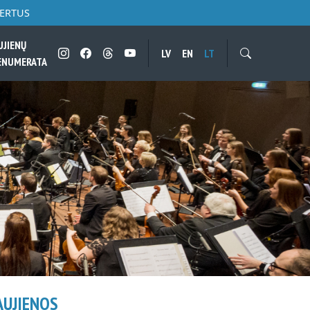
CERTUS
UJIENŲ
LV
EN
LT
ENUMERATA
AUJIENOS