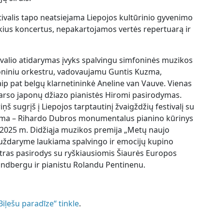
ivalis tapo neatsiejama Liepojos kultūrinio gyvenimo
škius koncertus, nepakartojamos vertės repertuarą ir
tivalio atidarymas įvyks spalvingu simfoninės muzikos
oniniu orkestru, vadovaujamu Guntis Kuzma,
ip pat belgų klarnetininkė Aneline van Vauve. Vienas
 garso japonų džiazo pianistės Hiromi pasirodymas.
iņš sugrįš į Liepojos tarptautinį žvaigždžių festivalį su
grama – Rihardo Dubros monumentalus pianino kūrinys
as 2025 m. Didžiąja muzikos premija „Metų naujo
io uždaryme laukiama spalvingo ir emocijų kupino
stras pasirodys su ryškiausiomis Šiaurės Europos
indbergu ir pianistu Rolandu Pentinenu.
Biļešu paradīze“ tinkle
.