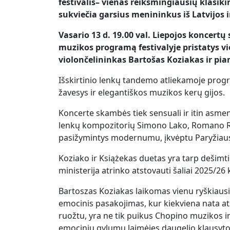
festivalis– vienas reikšmingiausių klasiki
sukviečia garsius menininkus iš Latvijos i
Vasario 13 d. 19.00 val. Liepojos koncertų 
muzikos programą festivalyje pristatys v
violončelininkas Bartošas Koziakas ir pia
Išskirtinio lenkų tandemo atliekamoje prog
žavesys ir elegantiškos muzikos kerų gijos.
Koncerte skambės tiek sensuali ir itin asme
lenkų kompozitorių Simono Lako, Romano R
pasižymintys modernumu, įkvėptu Paryžiaus
Koziako ir Książekas duetas yra tarp dešimt
ministerija atrinko atstovauti šaliai 2025/26
Bartoszas Koziakas laikomas vienu ryškiausių
emocinis pasakojimas, kur kiekviena nata at
ruožtu, yra ne tik puikus Chopino muzikos int
emociniu gylumu laimėjęs daugelio klausytoj