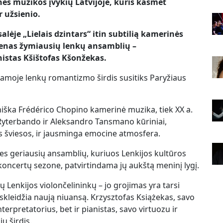
nės muzikos įvykių Latvijoje, kuris kasmet
r užsienio.
salėje „Lielais dzintars“ itin subtilią kamerinės
ienas žymiausių lenkų ansamblių –
nistas Kšištofas Kšonžekas.
ramoje lenkų romantizmo širdis susitiks Paryžiaus
niška Frédérico Chopino kamerinė muzika, tiek XX a.
yterbando ir Aleksandro Tansmano kūriniai,
 šviesos, ir jausminga emocine atmosfera.
ies geriausių ansamblių, kuriuos Lenkijos kultūros
 koncertų sezone, patvirtindama jų aukštą meninį lygį.
 Lenkijos violončelininkų – jo grojimas yra tarsi
skleidžia naują niuansą. Krzysztofas Książekas, savo
erpretatorius, bet ir pianistas, savo virtuozu ir
ų širdis.