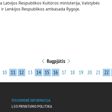
ia Latvijos Respublikos Kultūros ministerija, Valstybės
ir ir Lenkijos Respublikos ambasada Rygoje.
Rugpjūtis
10
11
12
13
14
15
16
17
18
19
20
21
22
VISUOMENĖ INFORMACIJA
LSO PRIVATUMO POLITIKA