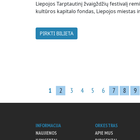
Liepojos Tarptautinį žvaigždžių festivalį rem
kultūros kapitalo fondas, Liepojos miestas 
PIRKTI BILIETA
1
2
3
4
5
6
7
8
9
INFORMACIJA
ORKESTRAS
NAUJIENOS
APIE MUS