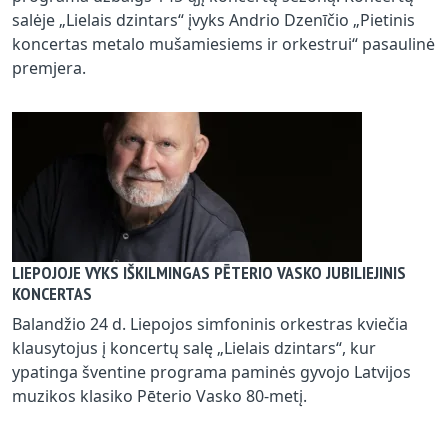
salėje „Lielais dzintars“ įvyks Andrio Dzenīčio „Pietinis
koncertas metalo mušamiesiems ir orkestrui“ pasaulinė
premjera.
LIEPOJOJE VYKS IŠKILMINGAS PĒTERIO VASKO JUBILIEJINIS
KONCERTAS
Balandžio 24 d. Liepojos simfoninis orkestras kviečia
klausytojus į koncertų salę „Lielais dzintars“, kur
ypatinga šventine programa paminės gyvojo Latvijos
muzikos klasiko Pēterio Vasko 80-metį.