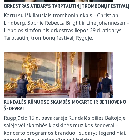
ORKESTRAS ATIDARYS TARPTAUTINĮ TROMBONŲ FESTIVALĮ
Kartu su iškiliausiais trombonininkais – Christian
Lindberg, Sophie Rebecca Bright ir Line Johannesen –
Liepojos simfoninis orkestras liepos 29 d. atidarys
Tarptautinį trombonų festivalį Rygoje.
RUNDALĖS RŪMUOSE SKAMBĖS MOCARTO IR BETHOVENO
ŠEDEVRAI
Rugpjūčio 15 d. pavakarėje Rundalės pilies Baltojoje
salėje vėl skambės klasikinės muzikos šedevrai –
koncerto programos branduolį sudarys legendiniai,