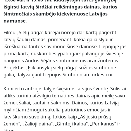
išgirsti latvių širdžiai reikšmingas dainas, kurios
šimtmečiais skambėjo kiekvienuose Latvijos
namuose.
Filmu „Sielų pūga“ kūrėjai norėjo dar kartą pagerbti
latvių šaulių dainas, primenant kokia galia slypi ir
išreškiama tautos savimonė šiose dainose. Liepojoje jos
pirmą kartą nuskambės ypatingai spalvingoje šviesoje
naujomis Andris Sējāns simfoninėmis aranžuotėmis.
Projektas „Įsiklausyk į sielų pūgą“ sužibs simfonine
galia, dalyvaujant Liepojos Simfoniniam orkestrui.
Koncerto antroje dalyje švęsime Latvijos šventę. Solistai
atliks turinio atžvilgiu tematines dainas apie meilę savo
žemei, šaliai, tautai ir šaknims. Dainos, kurios Latviją
mylinčiam žmogui sukelia patriotines emocijas ir
latviškumo suvokimą, tokios kaip „Aš josiu prūsų
žemėn“, „Žalioji daina“, „Gimtoji kalba“, „Per kanus“ ir
kitos.