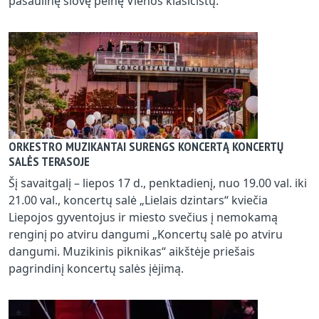
pasaulinę šlovę pelnę Vienos klasicistų.
ORKESTRO MUZIKANTAI SURENGS KONCERTĄ KONCERTŲ
SALĖS TERASOJE
Šį savaitgalį – liepos 17 d., penktadienį, nuo 19.00 val. iki
21.00 val., koncertų salė „Lielais dzintars“ kviečia
Liepojos gyventojus ir miesto svečius į nemokamą
renginį po atviru dangumi „Koncertų salė po atviru
dangumi. Muzikinis piknikas“ aikštėje priešais
pagrindinį koncertų salės įėjimą.