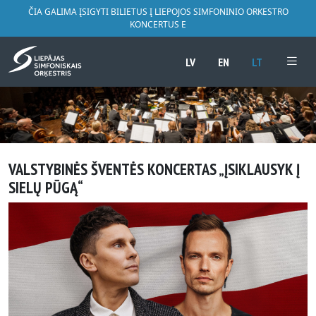
ČIA GALIMA ĮSIGYTI BILIETUS Į LIEPOJOS SIMFONINIO ORKESTRO
KONCERTUS E
LV
EN
LT
VALSTYBINĖS ŠVENTĖS KONCERTAS „ĮSIKLAUSYK Į
SIELŲ PŪGĄ“