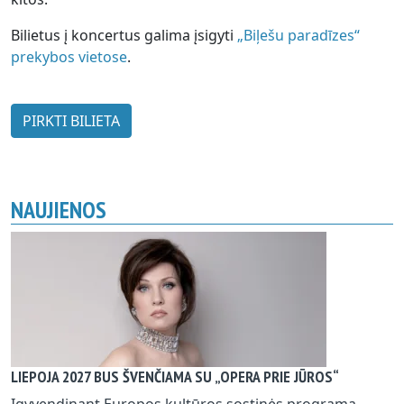
Bilietus į koncertus galima įsigyti
„Biļešu paradīzes“
prekybos vietose
.
PIRKTI BILIETA
NAUJIENOS
LIEPOJA 2027 BUS ŠVENČIAMA SU „OPERA PRIE JŪROS“
Įgyvendinant Europos kultūros sostinės programą