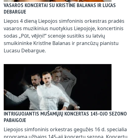
VASAROS KONCERTAI SU KRISTĪNE BALANAS IR LUCAS
DEBARGUE
Liepos 4 dieną Liepojos simfoninis orkestras pradės
vasaros muzikinius nuotykius Liepojoje, koncertinis
sodas „Pūt, vējiņi!“ scenoje susitiks su latvių
smuikininke Kristīne Balanas ir prancūzų pianistu
Lucasu Debargue.
INTRIGUOJANTIS MUŠAMŲJŲ KONCERTAS 145-OJO SEZONO
PABAIGOJE
Liepojos simfoninis orkestras gegužės 16 d. specialia
programa užbaigs 145-ąjį koncertų sezoną. Koncertų