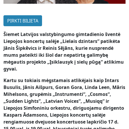
PIRKTI BILIETA
Šiemet Latvijos valstybingumo gimtadienio šventė
Liepojos koncertų salėje „Lielais dzintars“ patikėta
Jānis Šipkēvics ir Reinis Sējāns, kurie nusprendė
mums pateikti iki šiol dar nepatirtą galimybę
mėgautis projekto „Įsiklausyk į sielų pūgą“ atlikimu
gyvai.
Kartu su tokiais mėgstamais atlikėjais kaip Intars
Busulis, Jānis Aišpurs, Goran Gora, Linda Leen, Māris
Mihelsons, grupėmis „Instrumenti“, „Cosmos“,
„Sudden Lights“, „Latvian Voices“, „Musiqq“ ir
Liepojos Simfoniniu orkestru, diriguojamu dirigento
Kaspars Ādamsons, Liepojos koncertų salėje
rengiamuose dvejuose koncertuose lapkričio 17 d.
15.00 val. ir 19.00 val. klausytojai turės galimybę