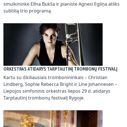
smuikininke Elīna Bukša ir pianiste Agnesi Egliņa atliks
subtilią trio programą.
ORKESTRAS ATIDARYS TARPTAUTINĮ TROMBONŲ FESTIVALĮ
Kartu su iškiliausiais trombonininkais – Christian
Lindberg, Sophie Rebecca Bright ir Line Johannesen –
Liepojos simfoninis orkestras liepos 29 d. atidarys
Tarptautinį trombonų festivalį Rygoje.