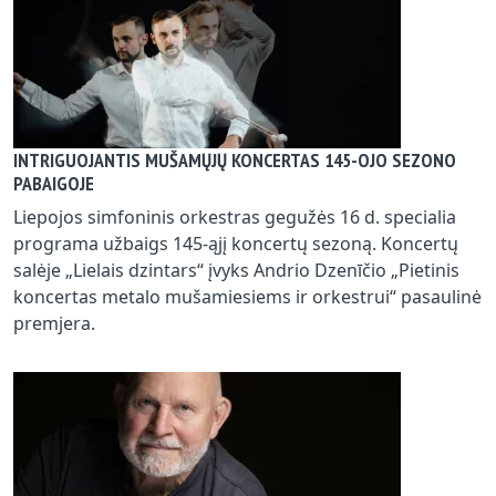
INTRIGUOJANTIS MUŠAMŲJŲ KONCERTAS 145-OJO SEZONO
PABAIGOJE
Liepojos simfoninis orkestras gegužės 16 d. specialia
programa užbaigs 145-ąjį koncertų sezoną. Koncertų
salėje „Lielais dzintars“ įvyks Andrio Dzenīčio „Pietinis
koncertas metalo mušamiesiems ir orkestrui“ pasaulinė
premjera.