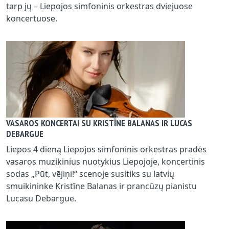
tarp jų – Liepojos simfoninis orkestras dviejuose
koncertuose.
VASAROS KONCERTAI SU KRISTĪNE BALANAS IR LUCAS
DEBARGUE
Liepos 4 dieną Liepojos simfoninis orkestras pradės
vasaros muzikinius nuotykius Liepojoje, koncertinis
sodas „Pūt, vējiņi!“ scenoje susitiks su latvių
smuikininke Kristīne Balanas ir prancūzų pianistu
Lucasu Debargue.