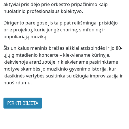
aktyviai prisidėjo prie orkestro pripažinimo kaip
nuolatinio profesionalaus kolektyvo.
Dirigento pareigose jis taip pat reikšmingai prisidėjo
prie projektų, kurie jungė chorinę, simfoninę ir
populiariąją muziką.
Šis unikalus meninis braižas aiškiai atsispindės ir jo 80-
ųjų gimtadienio koncerte – kiekviename kūrinyje,
kiekvienoje aranžuotėje ir kiekviename pasirinktame
motyve skambės jo muzikinio gyvenimo istorija, kur
klasikinės vertybės susitinka su džiugia improvizacija ir
nuoširdumu.
PIRKTI BILIETA