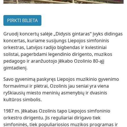
PIRKTI BILIETA
Gruodį koncertų salėje „Didysis gintaras“ įvyks didingas
koncertas, kuriame susijungs Liepojos simfoninis
orkestras, Latvijos radijo bigbendas ir kviestiniai
solistai, pagerbdami legendinio dirigento, muzikos
pedagogo ir aranžuotojo Jēkabo Ozolinio 80-ąjį
gimtadienį.
Savo gyvenimą paskyręs Liepojos muzikinio gyvenimo
formavimui ir plėtrai, Ozolinis jau seniai yra viena
ryškiausių miesto meninių asmenybių ir dvasinis
kultūros simbolis.
1987 m. Jēkabas Ozolinis tapo Liepojos simfoninio
orkestro dirigentu. Jis reguliariai dirigavo tiek
simfoninės, tiek populiariosios muzikos programas ir