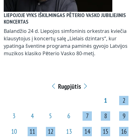
LIEPOJOJE VYKS IŠKILMINGAS PĒTERIO VASKO JUBILIEJINIS
KONCERTAS
Balandžio 24 d. Liepojos simfoninis orkestras kviečia
klausytojus į koncertų salę „Lielais dzintars“, kur
ypatinga šventine programa paminės gyvojo Latvijos
muzikos klasiko Pēterio Vasko 80-metį.
Rugpjūtis
1
2
3
4
5
6
7
8
9
10
11
12
13
14
15
16