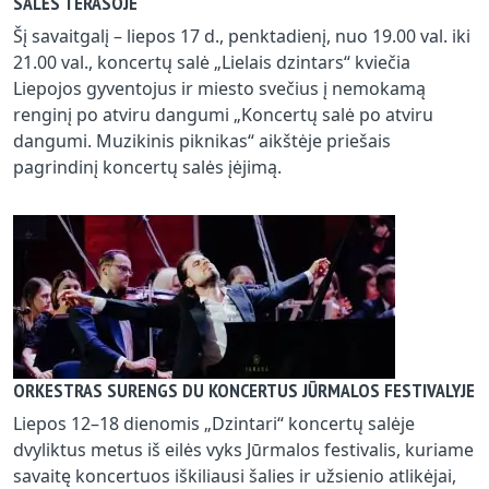
SALĖS TERASOJE
Šį savaitgalį – liepos 17 d., penktadienį, nuo 19.00 val. iki
21.00 val., koncertų salė „Lielais dzintars“ kviečia
Liepojos gyventojus ir miesto svečius į nemokamą
renginį po atviru dangumi „Koncertų salė po atviru
dangumi. Muzikinis piknikas“ aikštėje priešais
pagrindinį koncertų salės įėjimą.
ORKESTRAS SURENGS DU KONCERTUS JŪRMALOS FESTIVALYJE
Liepos 12–18 dienomis „Dzintari“ koncertų salėje
dvyliktus metus iš eilės vyks Jūrmalos festivalis, kuriame
savaitę koncertuos iškiliausi šalies ir užsienio atlikėjai,