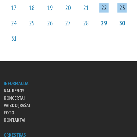
17
18
19
20
21
22
23
24
25
26
27
28
29
30
31
INFORMACIJA
NAUJIENOS
KONCERTAI
VAIZDO ĮRAŠAI
FOTO
KONTAKTAI
ORKESTRAS