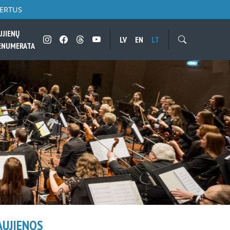
CERTUS
UJIENŲ
LV
EN
LT
ENUMERATA
AUJIENOS