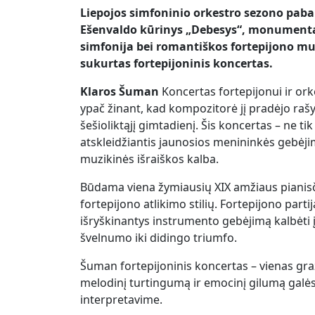
Liepojos simfoninio orkestro sezono paba
Ešenvaldo kūrinys „Debesys“, monumentali 
simfonija bei romantiškos fortepijono m
sukurtas fortepijoninis koncertas.
Klaros Šuman
Koncertas fortepijonui ir orke
ypač žinant, kad kompozitorė jį pradėjo rašy
šešioliktąjį gimtadienį. Šis koncertas – ne ti
atskleidžiantis jaunosios menininkės gebėjim
muzikinės išraiškos kalba.
Būdama viena žymiausių XIX amžiaus pianisči
fortepijono atlikimo stilių. Fortepijono parti
išryškinantys instrumento gebėjimą kalbėti 
švelnumo iki didingo triumfo.
Šuman fortepijoninis koncertas – vienas graži
melodinį turtingumą ir emocinį gilumą galės
interpretavime.