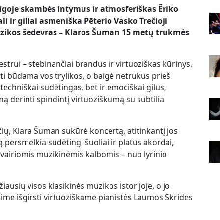
igoje skambės intymus ir atmosferiškas Ēriko
ir giliai asmeniška Pēterio Vasko Trečioji
uzikos šedevras – Klaros Šuman 15 metų trukmės
strui – stebinančiai brandus ir virtuoziškas kūrinys,
ti būdama vos trylikos, o baigė netrukus prieš
k techniškai sudėtingas, bet ir emociškai gilus,
ą derinti spindintį virtuoziškumą su subtilia
ų, Klara Šuman sukūrė koncertą, atitinkantį jos
ją persmelkia sudėtingi šuoliai ir platūs akordai,
įvairiomis muzikinėmis kalbomis – nuo lyrinio
ausių visos klasikinės muzikos istorijoje, o jo
ime išgirsti virtuoziškame pianistės Laumos Skrides