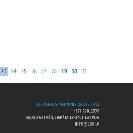
23
24
25
26
27
28
29
30
31
LIEPOJOS SIMFONINIS ORKESTRAS
+371 22012339
RADIJO GATVĖ 8, LIEPĀJA, LV-3401, LATVIJA
INFO@LSO.LV