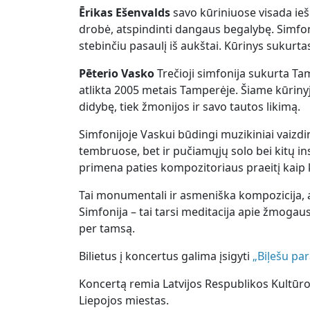
Ērikas Ešenvalds
savo kūriniuose visada ieš
drobė, atspindinti dangaus begalybę. Simfo
stebinčiu pasaulį iš aukštai. Kūrinys sukur
Pēterio Vasko
Trečioji simfonija sukurta T
atlikta 2005 metais Tamperėje. Šiame kūrinyj
didybę, tiek žmonijos ir savo tautos likimą.
Simfonijoje Vaskui būdingi muzikiniai vaizdin
tembruose, bet ir pučiamųjų solo bei kitų i
primena paties kompozitoriaus praeitį kaip
Tai monumentali ir asmeniška kompozicija, at
Simfonija – tai tarsi meditacija apie žmogaus
per tamsą.
Bilietus į koncertus galima įsigyti
„Biļešu pa
Koncertą remia Latvijos Respublikos Kultūros
Liepojos miestas.