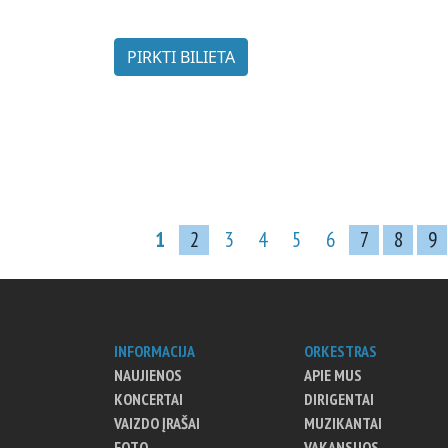
PIRKTI BILIETA
1
2
3
4
5
6
7
8
9
INFORMACIJA
ORKESTRAS
NAUJIENOS
APIE MUS
KONCERTAI
DIRIGENTAI
VAIZDO ĮRAŠAI
MUZIKANTAI
FOTO
VAKANSIJOS