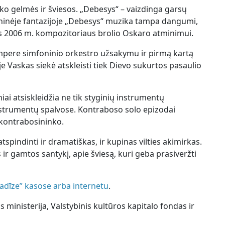
ko gelmės ir šviesos. „Debesys“ – vaizdinga garsų
ninėje fantazijoje „Debesys“ muzika tampa dangumi,
tas 2006 m. kompozitoriaus brolio Oskaro atminimui.
ampere simfoninio orkestro užsakymu ir pirmą kartą
e Vaskas siekė atskleisti tiek Dievo sukurtos pasaulio
iai atsiskleidžia ne tik styginių instrumentų
nstrumentų spalvose. Kontraboso solo epizodai
 kontrabosininko.
spindinti ir dramatiškas, ir kupinas vilties akimirkas.
 ir gamtos santykį, apie šviesą, kuri geba prasiveržti
radīze” kasose arba internetu
.
 ministerija, Valstybinis kultūros kapitalo fondas ir