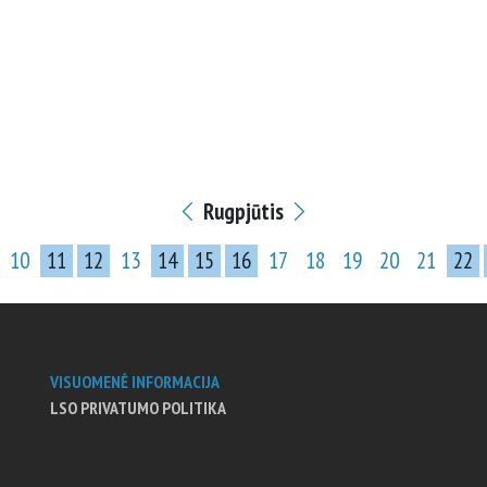
Rugpjūtis
10
11
12
13
14
15
16
17
18
19
20
21
22
VISUOMENĖ INFORMACIJA
LSO PRIVATUMO POLITIKA