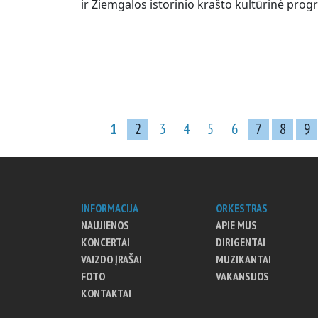
ir Žiemgalos istorinio krašto kultūrinė prog
1
2
3
4
5
6
7
8
9
INFORMACIJA
ORKESTRAS
NAUJIENOS
APIE MUS
KONCERTAI
DIRIGENTAI
VAIZDO ĮRAŠAI
MUZIKANTAI
FOTO
VAKANSIJOS
KONTAKTAI