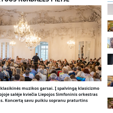
s klasikinės muzikos garsai. Į spalvingą klasicizmo
ojoje salėje kviečia Liepojos Simfoninis orkestras
as. Koncertą savu puikiu sopranu praturtins