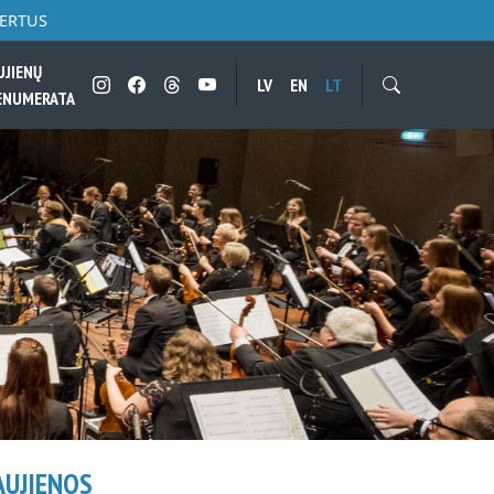
CERTUS
UJIENŲ
LV
EN
LT
ENUMERATA
AUJIENOS