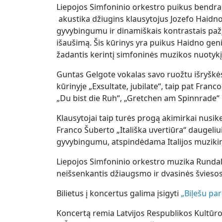
Liepojos Simfoninio orkestro puikus bendrad
akustika džiugins klausytojus Jozefo Haidno 
gyvybingumu ir dinamiškais kontrastais pažį
išaušimą. Šis kūrinys yra puikus Haidno gen
žadantis kerintį simfoninės muzikos nuotykį
Guntas Gelgote vokalas savo ruožtu išryš
kūrinyje „Exsultate, jubilate“, taip pat Fr
„Du bist die Ruh“, „Gretchen am Spinnrade“ i
Klausytojai taip turės progą akimirkai nusikel
Franco Šuberto „Itališka uvertiūra“ daugeliu
gyvybingumu, atspindėdama Italijos muzikine
Liepojos Simfoninio orkestro muzika Rundalės
neišsenkantis džiaugsmo ir dvasinės šviesos 
Bilietus į koncertus galima įsigyti
„Biļešu pa
Koncertą remia Latvijos Respublikos Kultūros