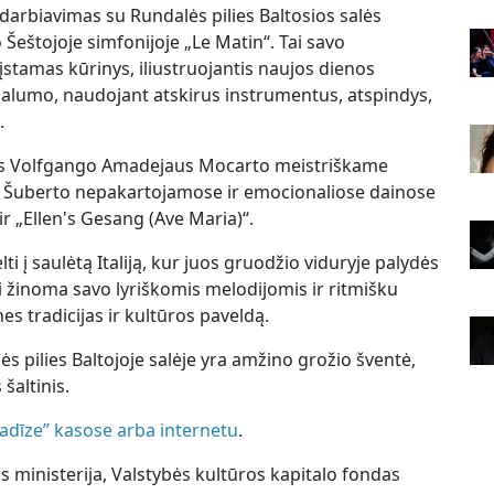
arbiavimas su Rundalės pilies Baltosios salės
Šeštojoje simfonijoje „Le Matin“. Tai savo
stamas kūrinys, iliustruojantis naujos dienos
ialumo, naudojant atskirus instrumentus, atspindys,
.
kės Volfgango Amadejaus Mocarto meistriškame
anco Šuberto nepakartojamose ir emocionaliose dainose
r „Ellen's Gesang (Ave Maria)“.
ti į saulėtą Italiją, kur juos gruodžio viduryje palydės
i žinoma savo lyriškomis melodijomis ir ritmišku
s tradicijas ir kultūros paveldą.
 pilies Baltojoje salėje yra amžino grožio šventė,
šaltinis.
radīze” kasose arba internetu
.
 ministerija, Valstybės kultūros kapitalo fondas