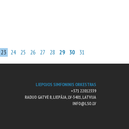
23
24
25
26
27
28
29
30
31
LIEPOJOS SIMFONINIS ORKESTRAS
+371 22012339
RADIJO GATVĖ 8, LIEPĀJA, LV-3401, LATVIJA
INFO@LSO.LV