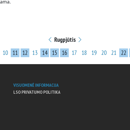
rama.
Rugpjūtis
10
11
12
13
14
15
16
17
18
19
20
21
22
VISUOMENĖ INFORMACIJA
LSO PRIVATUMO POLITIKA