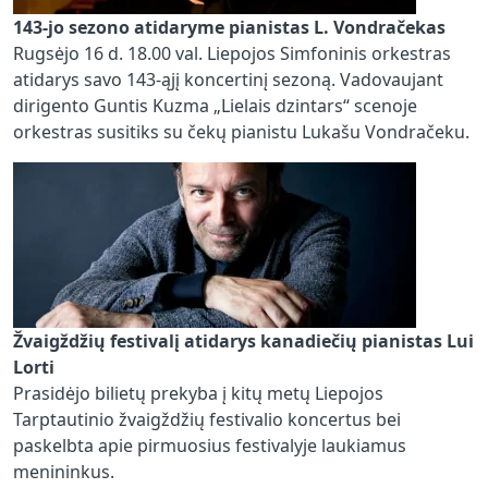
143-jo sezono atidaryme pianistas L. Vondračekas
Rugsėjo 16 d. 18.00 val. Liepojos Simfoninis orkestras
atidarys savo 143-ąjį koncertinį sezoną. Vadovaujant
dirigento Guntis Kuzma „Lielais dzintars“ scenoje
orkestras susitiks su čekų pianistu Lukašu Vondračeku.
Žvaigždžių festivalį atidarys kanadiečių pianistas Lui
Lorti
Prasidėjo bilietų prekyba į kitų metų Liepojos
Tarptautinio žvaigždžių festivalio koncertus bei
paskelbta apie pirmuosius festivalyje laukiamus
menininkus.