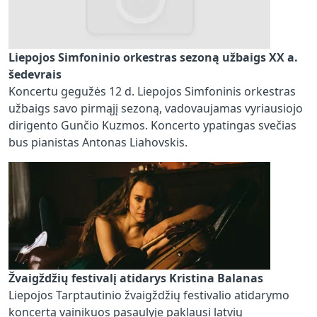
Liepojos Simfoninio orkestras sezoną užbaigs XX a.
šedevrais
Koncertu gegužės 12 d. Liepojos Simfoninis orkestras
užbaigs savo pirmąjį sezoną, vadovaujamas vyriausiojo
dirigento Gunčio Kuzmos. Koncerto ypatingas svečias
bus pianistas Antonas Liahovskis.
Žvaigždžių festivalį atidarys Kristina Balanas
Liepojos Tarptautinio žvaigždžių festivalio atidarymo
koncertą vainikuos pasaulyje paklausi latvių