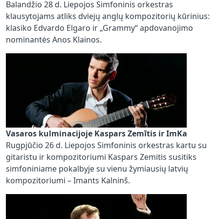
Balandžio 28 d. Liepojos Simfoninis orkestras
klausytojams atliks dviejų anglų kompozitorių kūrinius:
klasiko Edvardo Elgaro ir „Grammy“ apdovanojimo
nominantės Anos Klainos.
Vasaros kulminacijoje Kaspars Zemītis ir ImKa
Rugpjūčio 26 d. Liepojos Simfoninis orkestras kartu su
gitaristu ir kompozitoriumi Kaspars Zemitis susitiks
simfoniniame pokalbyje su vienu žymiausių latvių
kompozitoriumi – Imants Kalninš.