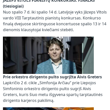
JĀZEPS VĪTOLS PIANISTŲ KONKURSAS. FINALAS
(tiesiogiai)
Nuo spalio 7 d. iki spalio 14 d. Latvijoje vyks Jāzeps Vītols
vardo VIII Tarptautinis pianistų konkursas. Konkurso
finalą dvejuose skirtinguose koncertuose spalio 13 ir 14
dienomis klausytojai kviečiami stebėti.
Prie orkestro dirigento pulto sugrįžta Aivis Greters
Lapkričio 2 d. cikle „Simfonija Arčiau“ prie Liepojos
Simfoninio orkestro dirigento pulto sugrįš Aivis
Greters, kuris šiuo metu išgyvena spartų tarptautinės
dirigento karjeros pakilimą.