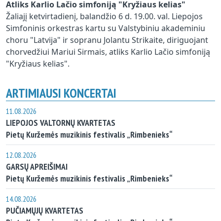
Atliks Karlio Lačio simfoniją "Kryžiaus kelias"
Žaliajį ketvirtadienį, balandžio 6 d. 19.00. val. Liepojos
Simfoninis orkestras kartu su Valstybiniu akademiniu
choru "Latvija" ir sopranu Jolantu Strikaite, diriguojant
chorvedžiui Mariui Sirmais, atliks Karlio Lačio simfoniją
"Kryžiaus kelias".
ARTIMIAUSI KONCERTAI
11.08.2026
LIEPOJOS VALTORNŲ KVARTETAS
Pietų Kuržemės muzikinis festivalis „Rimbenieks“
12.08.2026
GARSŲ APREIŠIMAI
Pietų Kuržemės muzikinis festivalis „Rimbenieks“
14.08.2026
PUČIAMŲJŲ KVARTETAS