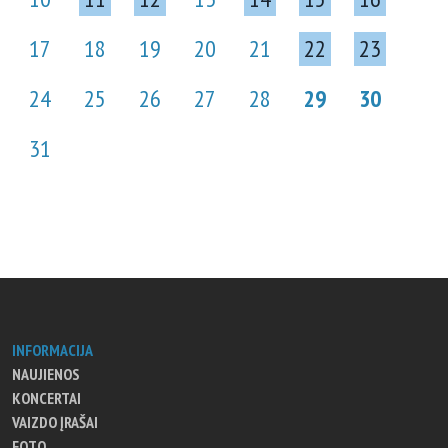
17
18
19
20
21
22
23
24
25
26
27
28
29
30
31
INFORMACIJA
NAUJIENOS
KONCERTAI
VAIZDO ĮRAŠAI
FOTO