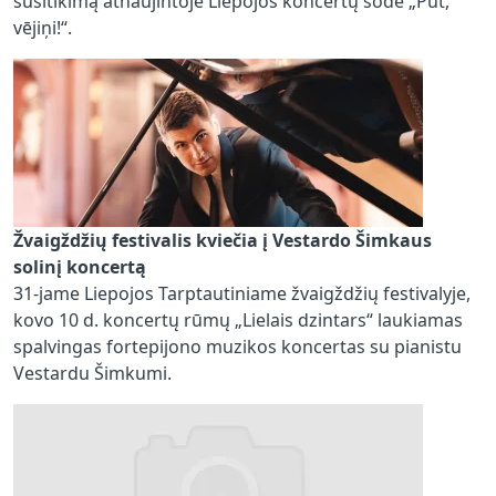
susitikimą atnaujintoje Liepojos koncertų sode „Pūt,
vējiņi!“.
Žvaigždžių festivalis kviečia į Vestardo Šimkaus
solinį koncertą
31-jame Liepojos Tarptautiniame žvaigždžių festivalyje,
kovo 10 d. koncertų rūmų „Lielais dzintars“ laukiamas
spalvingas fortepijono muzikos koncertas su pianistu
Vestardu Šimkumi.