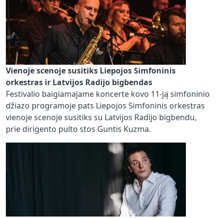
Vienoje scenoje susitiks Liepojos Simfoninis
orkestras ir Latvijos Radijo bigbendas
Festivalio baigiamajame koncerte kovo 11-ją simfoninio
džiazo programoje pats Liepojos Simfoninis orkestras
vienoje scenoje susitiks su Latvijos Radijo bigbendu,
prie dirigento pulto stos Guntis Kuzma.