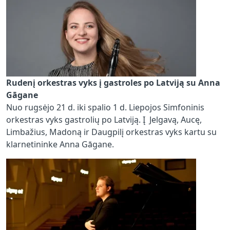
Rudenį orkestras vyks į gastroles po Latviją su Anna
Gāgane
Nuo rugsėjo 21 d. iki spalio 1 d. Liepojos Simfoninis
orkestras vyks gastrolių po Latviją. Į Jelgavą, Aucę,
Limbažius, Madoną ir Daugpilį orkestras vyks kartu su
klarnetininke Anna Gāgane.