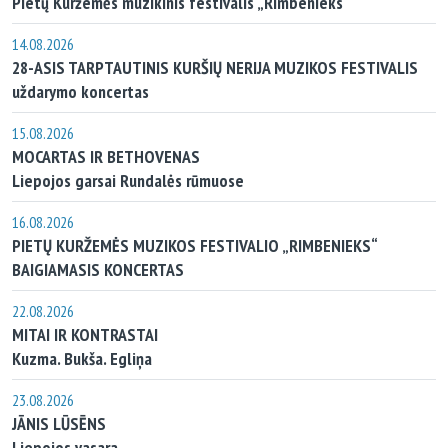
Pietų Kuržemės muzikinis festivalis „Rimbenieks“
14.08.2026
28-ASIS TARPTAUTINIS KURŠIŲ NERIJA MUZIKOS FESTIVALIS
uždarymo koncertas
15.08.2026
MOCARTAS IR BETHOVENAS
Liepojos garsai Rundalės rūmuose
16.08.2026
PIETŲ KURŽEMĖS MUZIKOS FESTIVALIO „RIMBENIEKS“
BAIGIAMASIS KONCERTAS
22.08.2026
MITAI IR KONTRASTAI
Kuzma. Bukša. Egliņa
23.08.2026
JĀNIS LŪSĒNS
Liepojos vasara