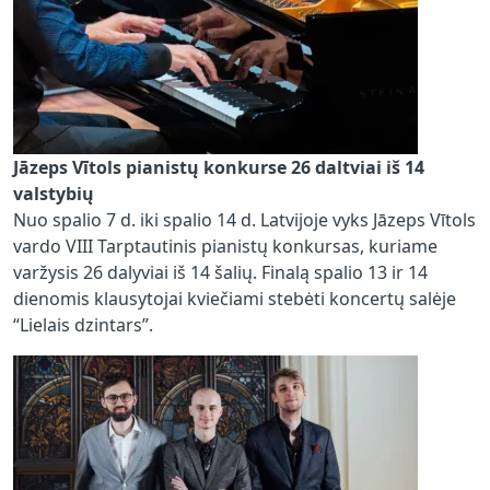
Jāzeps Vītols pianistų konkurse 26 daltviai iš 14
valstybių
Nuo spalio 7 d. iki spalio 14 d. Latvijoje vyks Jāzeps Vītols
vardo VIII Tarptautinis pianistų konkursas, kuriame
varžysis 26 dalyviai iš 14 šalių. Finalą spalio 13 ir 14
dienomis klausytojai kviečiami stebėti koncertų salėje
“Lielais dzintars”.