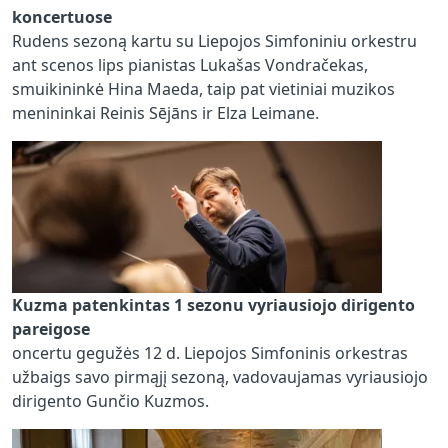
koncertuose
Rudens sezoną kartu su Liepojos Simfoniniu orkestru
ant scenos lips pianistas Lukašas Vondračekas,
smuikininkė Hina Maeda, taip pat vietiniai muzikos
menininkai Reinis Sējāns ir Elza Leimane.
Kuzma patenkintas 1 sezonu vyriausiojo dirigento
pareigose
oncertu gegužės 12 d. Liepojos Simfoninis orkestras
užbaigs savo pirmąjį sezoną, vadovaujamas vyriausiojo
dirigento Gunčio Kuzmos.