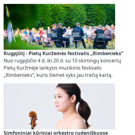
Rugpjūtį - Pietų Kuržemės festivalis „Rimbenieks“
Nuo rugpjūčio 4 d. iki 20 d. su 10 skirtingų koncertų
Pietų Kuržmėje lankysis muzikinis festivalis
„Rimbenieks“, kuris šiemet vyks jau trečią kartą.
Simfoniniai kūriniai orkestro rudeniškuose