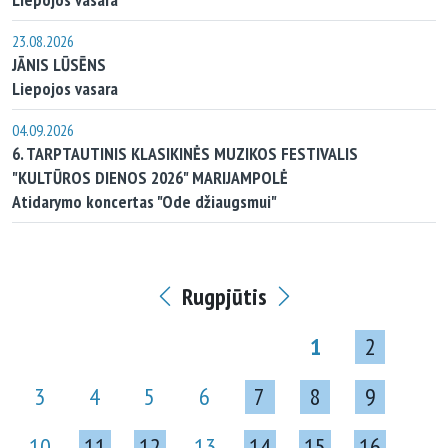
23.08.2026
JĀNIS LŪSĒNS
Liepojos vasara
04.09.2026
6. TARPTAUTINIS KLASIKINĖS MUZIKOS FESTIVALIS
"KULTŪROS DIENOS 2026" MARIJAMPOLĖ
Atidarymo koncertas "Ode džiaugsmui"
Rugpjūtis
1
2
3
4
5
6
7
8
9
10
11
12
13
14
15
16