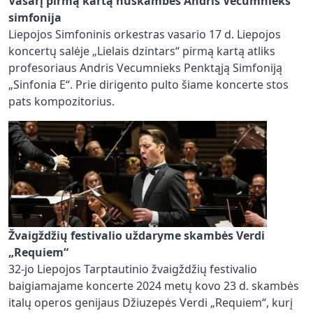
Vasarį pirmą kartą nuskambės Andris Vecumnieks
simfonija
Liepojos Simfoninis orkestras vasario 17 d. Liepojos
koncertų salėje „Lielais dzintars“ pirmą kartą atliks
profesoriaus Andris Vecumnieks Penktąją Simfoniją
„Sinfonia E“. Prie dirigento pulto šiame koncerte stos
pats kompozitorius.
Žvaigždžių festivalio uždaryme skambės Verdi
„Requiem“
32-jo Liepojos Tarptautinio žvaigždžių festivalio
baigiamajame koncerte 2024 metų kovo 23 d. skambės
italų operos genijaus Džiuzepės Verdi „Requiem“, kurį