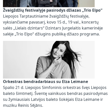
Žvaigždžių festivalyje pasirodys džiazas „Trio Elpo“
Liepojos Tarptautiniame žvaigždžių festivalyje,
vyksiančiame pavasarį, kovo 15 d., 19 val., koncertų
salės „Lielais dzintars“ Dzintars Jurgelaitis kamerinėje
salėje „Trio Elpo“ džiugins publiką džiazo programa.
Orkestras bendradarbiaus su Elza Leimane
Spalio 21 d. Liepojos Simfoninis orkestras švęs Liepojos
baleto šimtmetį. Šventę vainikuos bendras pasirodymas
su žymiausiais Latvijos baleto šokėjais Elza Leimane ir
muziku Reinis Sējāns.