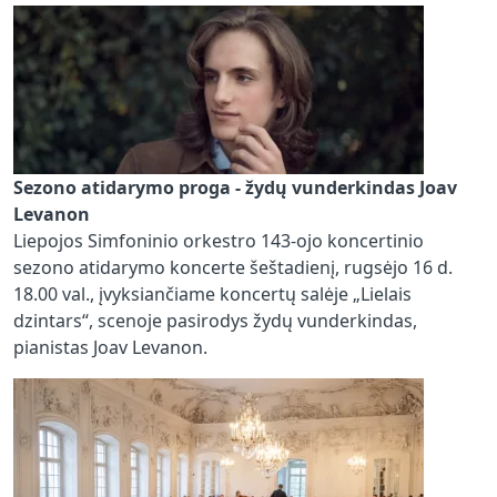
Sezono atidarymo proga - žydų vunderkindas Joav
Levanon
Liepojos Simfoninio orkestro 143-ojo koncertinio
sezono atidarymo koncerte šeštadienį, rugsėjo 16 d.
18.00 val., įvyksiančiame koncertų salėje „Lielais
dzintars“, scenoje pasirodys žydų vunderkindas,
pianistas Joav Levanon.