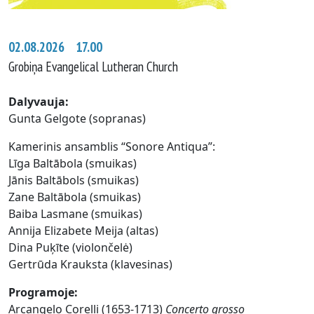
02.08.2026 17.00
Grobiņa Evangelical Lutheran Church
Dalyvauja
:
Gunta Gelgote (sopranas)
Kamerinis ansamblis “Sonore Antiqua”:
Līga Baltābola (smuikas)
Jānis Baltābols (smuikas)
Zane Baltābola (smuikas)
Baiba Lasmane (smuikas)
Annija Elizabete Meija (altas)
Dina Puķīte (violončelė)
Gertrūda Krauksta (klavesinas)
Programoje
:
Arcangelo Corelli (1653-1713)
Concerto grosso