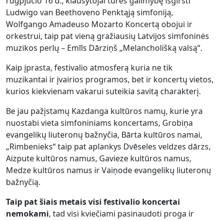
rugpjūčio 16 d., klausytojai turės galimybę išgirsti
Ludwigo van Beethoveno Penktąją simfoniją,
Wolfgango Amadeuso Mozarto Koncertą obojui ir
orkestrui, taip pat vieną gražiausių Latvijos simfoninės
muzikos perlų – Emīls Dārziņš „Melancholišką valsą“.
Kaip įprasta, festivalio atmosferą kuria ne tik
muzikantai ir įvairios programos, bet ir koncertų vietos,
kurios kiekvienam vakarui suteikia savitą charakterį.
Be jau pažįstamų Kazdanga kultūros namų, kurie yra
nuostabi vieta simfoniniams koncertams, Grobiņa
evangelikų liuteronų bažnyčia, Bārta kultūros namai,
„Rimbenieks“ taip pat aplankys Dvēseles veldzes dārzs,
Aizpute kultūros namus, Gavieze kultūros namus,
Medze kultūros namus ir Vaiņode evangelikų liuteronų
bažnyčią.
Taip pat šiais metais visi festivalio koncertai
nemokami
, tad visi kviečiami pasinaudoti proga ir