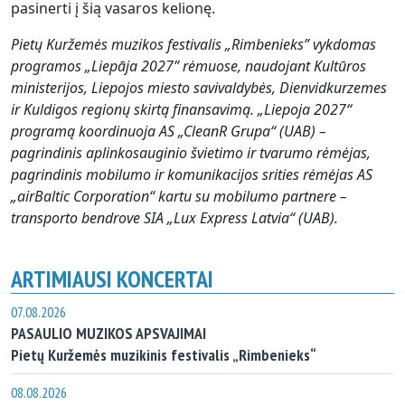
pasinerti į šią vasaros kelionę.
Pietų Kuržemės muzikos festivalis „Rimbenieks” vykdomas
programos „Liepāja 2027” rėmuose, naudojant Kultūros
ministerijos, Liepojos miesto savivaldybės, Dienvidkurzemes
ir Kuldigos regionų skirtą finansavimą. „Liepoja 2027“
programą koordinuoja AS „CleanR Grupa“ (UAB) –
pagrindinis aplinkosauginio švietimo ir tvarumo rėmėjas,
pagrindinis mobilumo ir komunikacijos srities rėmėjas AS
„airBaltic Corporation“ kartu su mobilumo partnere –
transporto bendrove SIA „Lux Express Latvia“ (UAB).
ARTIMIAUSI KONCERTAI
07.08.2026
PASAULIO MUZIKOS APSVAJIMAI
Pietų Kuržemės muzikinis festivalis „Rimbenieks“
08.08.2026