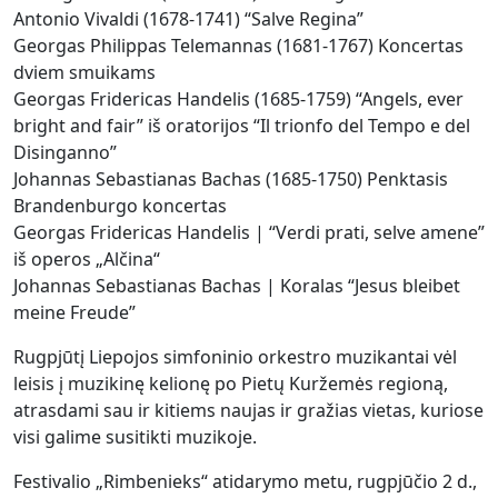
Antonio Vivaldi (1678-1741) “Salve Regina”
Georgas Philippas Telemannas (1681-1767) Koncertas
dviem smuikams
Georgas Fridericas Handelis (1685-1759) “Angels, ever
bright and fair” iš oratorijos “Il trionfo del Tempo e del
Disinganno”
Johannas Sebastianas Bachas (1685-1750) Penktasis
Brandenburgo koncertas
Georgas Fridericas Handelis | “Verdi prati, selve amene”
iš operos „Alčina“
Johannas Sebastianas Bachas | Koralas “Jesus bleibet
meine Freude”
Rugpjūtį Liepojos simfoninio orkestro muzikantai vėl
leisis į muzikinę kelionę po Pietų Kuržemės regioną,
atrasdami sau ir kitiems naujas ir gražias vietas, kuriose
visi galime susitikti muzikoje.
Festivalio „Rimbenieks“ atidarymo metu, rugpjūčio 2 d.,