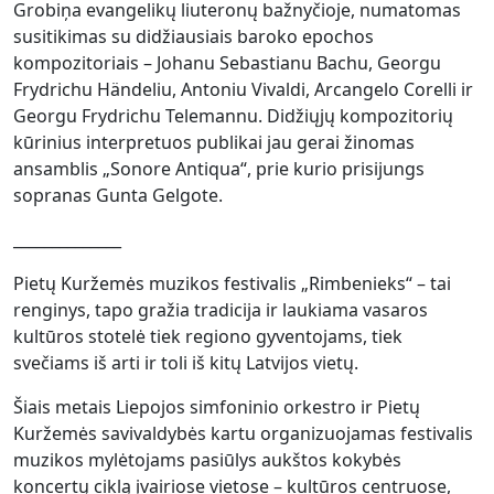
Grobiņa evangelikų liuteronų bažnyčioje, numatomas
susitikimas su didžiausiais baroko epochos
kompozitoriais – Johanu Sebastianu Bachu, Georgu
Frydrichu Händeliu, Antoniu Vivaldi, Arcangelo Corelli ir
Georgu Frydrichu Telemannu. Didžiųjų kompozitorių
kūrinius interpretuos publikai jau gerai žinomas
ansamblis „Sonore Antiqua“, prie kurio prisijungs
sopranas Gunta Gelgote.
______________
Pietų Kuržemės muzikos festivalis „Rimbenieks“ – tai
renginys, tapo gražia tradicija ir laukiama vasaros
kultūros stotelė tiek regiono gyventojams, tiek
svečiams iš arti ir toli iš kitų Latvijos vietų.
Šiais metais Liepojos simfoninio orkestro ir Pietų
Kuržemės savivaldybės kartu organizuojamas festivalis
muzikos mylėtojams pasiūlys aukštos kokybės
koncertų ciklą įvairiose vietose – kultūros centruose,