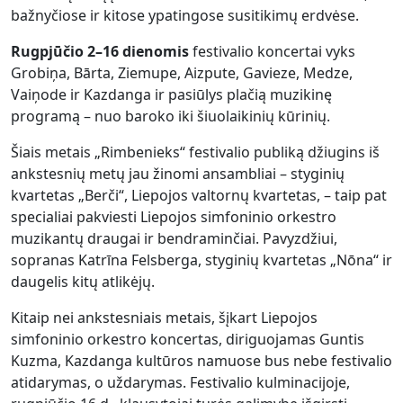
bažnyčiose ir kitose ypatingose ​​susitikimų erdvėse.
Rugpjūčio 2–16 dienomis
festivalio koncertai vyks
Grobiņa, Bārta, Ziemupe, Aizpute, Gavieze, Medze,
Vaiņode ir Kazdanga ir pasiūlys plačią muzikinę
programą – nuo ​​baroko iki šiuolaikinių kūrinių.
Šiais metais „Rimbenieks“ festivalio publiką džiugins iš
ankstesnių metų jau žinomi ansambliai – styginių
kvartetas „Berči“, Liepojos valtornų kvartetas, – taip pat
specialiai pakviesti Liepojos simfoninio orkestro
muzikantų draugai ir bendraminčiai. Pavyzdžiui,
sopranas Katrīna Felsberga, styginių kvartetas „Nōna“ ir
daugelis kitų atlikėjų.
Kitaip nei ankstesniais metais, šįkart Liepojos
simfoninio orkestro koncertas, diriguojamas Guntis
Kuzma, Kazdanga kultūros namuose bus nebe festivalio
atidarymas, o uždarymas. Festivalio kulminacijoje,