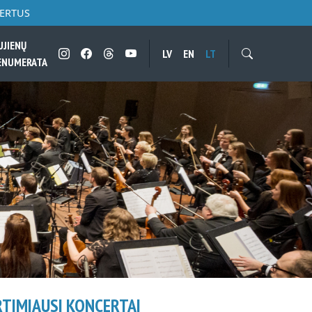
CERTUS
UJIENŲ
LV
EN
LT
ENUMERATA
RTIMIAUSI KONCERTAI