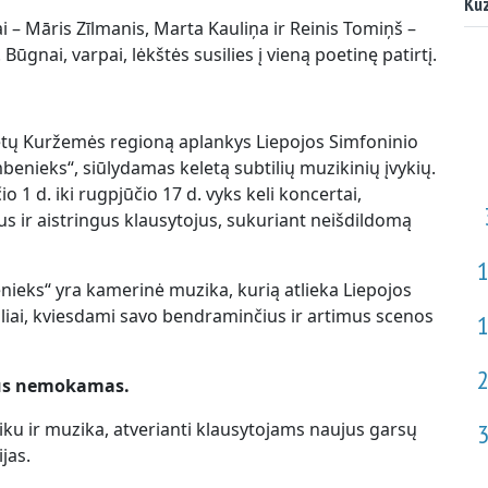
Kuz
 – Māris Zīlmanis, Marta Kauliņa ir Reinis Tomiņš –
gnai, varpai, lėkštės susilies į vieną poetinę patirtį.
ietų Kuržemės regioną aplankys Liepojos Simfoninio
benieks“, siūlydamas keletą subtilių muzikinių įvykių.
1 d. iki rugpjūčio 17 d. vyks keli koncertai,
 ir aistringus klausytojus, sukuriant neišdildomą
nieks“ yra kamerinė muzika, kurią atlieka Liepojos
iai, kviesdami savo bendraminčius ir artimus scenos
rtus nemokamas.
laiku ir muzika, atverianti klausytojams naujus garsų
jas.