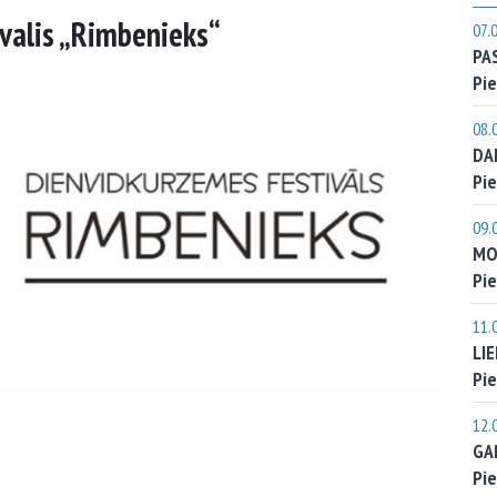
valis „Rimbenieks“
07.
PA
Pie
08.
DA
Pie
09.
MO
Pie
11.
LI
Pie
12.
GA
Pie