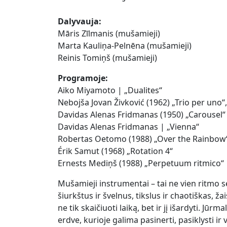
Dalyvauja
:
Māris Zīlmanis (mušamieji)
Marta Kauliņa-Pelnēna (mušamieji)
Reinis Tomiņš (mušamieji)
Programoje
:
Aiko Miyamoto | „Dualites“
Nebojša Jovan Živković (1962) „Trio per uno“, 
Davidas Alenas Fridmanas (1950) „Carousel“
Davidas Alenas Fridmanas | „Vienna“
Robertas Oetomo (1988) „Over the Rainbow
Érik Samut (1968) „Rotation 4“
Ernests Mediņš (1988) „Perpetuum ritmico“
Mušamieji instrumentai – tai ne vien ritmo ser
šiurkštus ir švelnus, tikslus ir chaotiškas, 
ne tik skaičiuoti laiką, bet ir jį išardyti. Jū
erdve, kurioje galima pasinerti, pasiklysti ir v