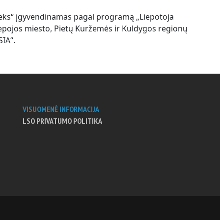
ieks“ įgyvendinamas pagal programą „Liepotoja
iepojos miesto, Pietų Kuržemės ir Kuldygos regionų
SIA“.
VISUOMENĖ INFORMACIJA
LSO PRIVATUMO POLITIKA