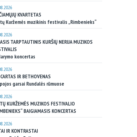
08.2026
ČIAMŲJŲ KVARTETAS
tų Kuržemės muzikinis festivalis „Rimbenieks“
08.2026
-ASIS TARPTAUTINIS KURŠIŲ NERIJA MUZIKOS
STIVALIS
darymo koncertas
08.2026
CARTAS IR BETHOVENAS
pojos garsai Rundalės rūmuose
08.2026
ETŲ KURŽEMĖS MUZIKOS FESTIVALIO
IMBENIEKS“ BAIGIAMASIS KONCERTAS
08.2026
TAI IR KONTRASTAI