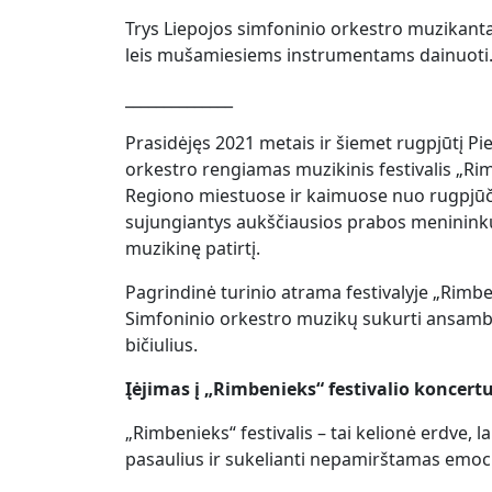
Trys Liepojos simfoninio orkestro muzikantai
leis mušamiesiems instrumentams dainuoti. Bū
______________
Prasidėjęs 2021 metais ir šiemet rugpjūtį P
orkestro rengiamas muzikinis festivalis „Rim
Regiono miestuose ir kaimuose nuo rugpjūčio 
sujungiantys aukščiausios prabos menininkus
muzikinę patirtį.
Pagrindinė turinio atrama festivalyje „Rimbe
Simfoninio orkestro muzikų sukurti ansambl
bičiulius.
Įėjimas į „Rimbenieks“ festivalio konce
„Rimbenieks“ festivalis – tai kelionė erdve, 
pasaulius ir sukelianti nepamirštamas emoci