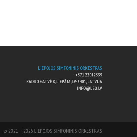
LIEPOJOS SIMFONINIS ORKESTRAS
+371 22012339
RADIJO GATVĖ 8, LIEPĀJA, LV-3401, LATVIJA
INFO@LSO.LV
© 2021 – 2026 LIEPOJOS SIMFONINIS ORKESTRAS