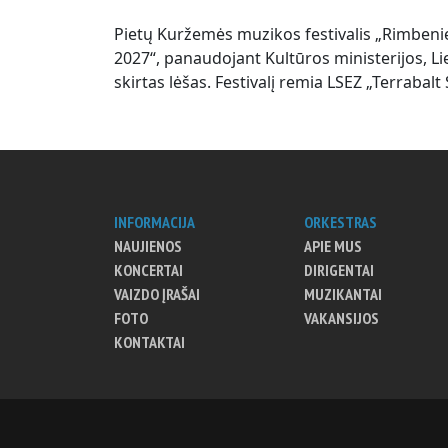
Pietų Kuržemės muzikos festivalis „Rimben
2027“, panaudojant Kultūros ministerijos, L
skirtas lėšas. Festivalį remia LSEZ „Terrabalt 
INFORMACIJA
ORKESTRAS
NAUJIENOS
APIE MUS
KONCERTAI
DIRIGENTAI
VAIZDO ĮRAŠAI
MUZIKANTAI
FOTO
VAKANSIJOS
KONTAKTAI