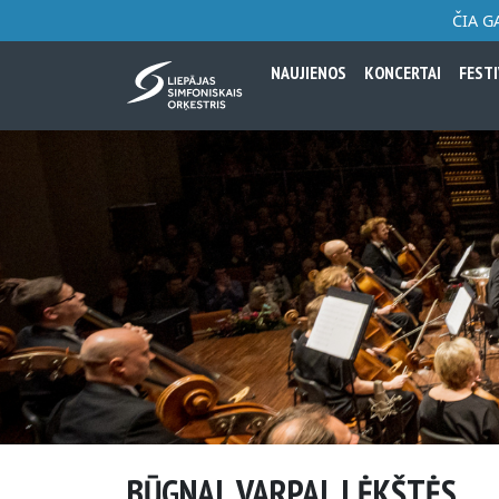
ČIA G
NAUJIENOS
KONCERTAI
FESTI
BŪGNAI, VARPAI, LĖKŠTĖS