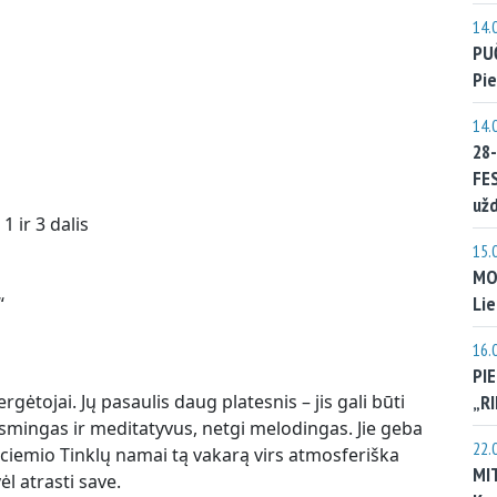
14.
PU
Pie
14.
28
FE
už
1 ir 3 dalis
15.
MO
Lie
“
16.
PI
„R
gėtojai. Jų pasaulis daug platesnis – jis gali būti
žaismingas ir meditatyvus, netgi melodingas. Jie geba
22.
rmalciemio Tinklų namai tą vakarą virs atmosferiška
MI
ėl atrasti save.