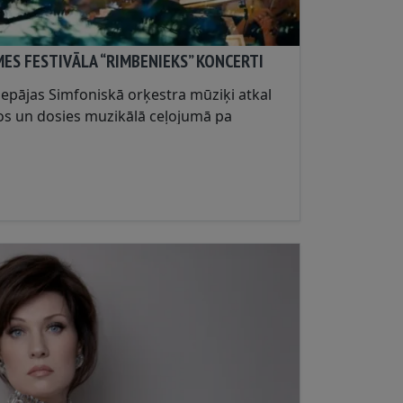
ES FESTIVĀLA “RIMBENIEKS” KONCERTI
iepājas Simfoniskā orķestra mūziķi atkal
os un dosies muzikālā ceļojumā pa
atklājot sev un citiem jaunas un skaistas
. ...