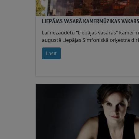
LIEPĀJAS VASARĀ KAMERMŪZIKAS VAKARS 
Lai nezaudētu “Liepājas vasaras” kamermūz
augustā Liepājas Simfoniskā orķestra diri
Guntis Kuzma kopā ar vijolnieci Elīnu Buk
Lasīt
Egliņu atskaņos smalku trio programmu. .