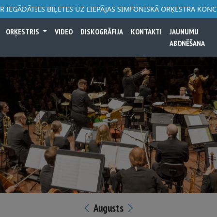
AR IEGĀDĀTIES BIĻETES UZ LIEPĀJAS SIMFONISKĀ ORĶESTRA KON
ORĶESTRIS
VIDEO
DISKOGRĀFIJA
KONTAKTI
JAUNUMU
ABONĒŠANA
Augusts