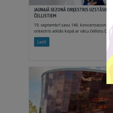
JAUNAJĀ SEZONĀ ORĶESTRIS UZSTĀSIES 
ČELLISTIEM
19. septembrī savu 146. koncertsezonu Li
orķestris atklās kopā ar vācu čellistu Dan
savukārt 7. novembrī muzicēs ar latviešu 
Lasīt
Balanas....