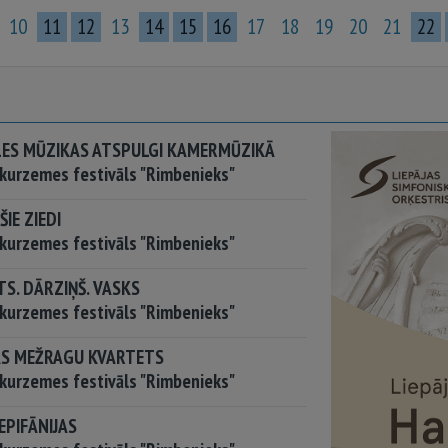
10
11
12
13
14
15
16
17
18
19
20
21
22
ES MŪZIKAS ATSPULGI KAMERMŪZIKĀ
kurzemes festivāls "Rimbenieks"
IE ZIEDI
kurzemes festivāls "Rimbenieks"
S. DĀRZIŅŠ. VASKS
kurzemes festivāls "Rimbenieks"
AS MEŽRAGU KVARTETS
kurzemes festivāls "Rimbenieks"
EPIFĀNIJAS