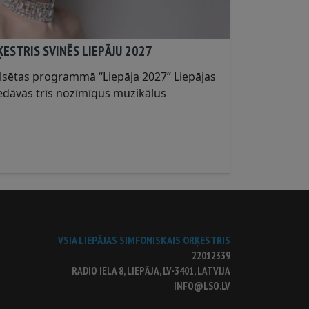
ĶESTRIS SVINĒS LIEPĀJU 2027
ilsētas programmā “Liepāja 2027” Liepājas
iedāvās trīs nozīmīgus muzikālus
a pie jūras”, kuros satiksies ar
listiem un atskaņos jaundarbus....
VSIA LIEPĀJAS SIMFONISKAIS ORĶESTRIS
22012339
RADIO IELA 8, LIEPĀJA, LV-3401, LATVIJA
INFO@LSO.LV