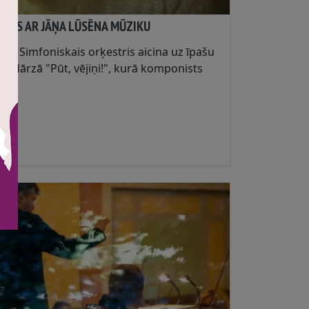
INĒS AR JĀŅA LŪSĒNA MŪZIKU
jas Simfoniskais orķestris aicina uz īpašu
tdārzā "Pūt, vējiņi!", kurā komponists
ītājus savas mūzikas plašajā zodiakā....