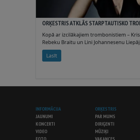
ORĶESTRIS ATKLĀS STARPTAUTISKO TR
Kopā ar izcilākajiem trombonistiem – Kris
Rebeku Braitu un Lini Johannesenu Liepāj
29. jūlijā Rīgā atklās Starptautisko Trombo
Lasīt
INFORMĀCIJA
ORĶESTRIS
JAUNUMI
PAR MUMS
KONCERTI
DIRIĢENTI
VIDEO
MŪZIĶI
FOTO
VAKANCES