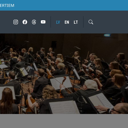
CERTIEM
LV
EN
LT