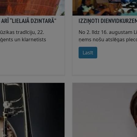
ARĪ “LIELAJĀ DZINTARĀ”
IZZIŅOTI DIENVIDKURZEM
ikas tradīciju, 22.
No 2. līdz 16. augustam L
ģents un klarnetists
ņems nošu atslēgas plec
šu un pianisti Agnesi
Dienvidkurzemes novadu, 
Lasīt
..
vietas, kur satikties mūzikā