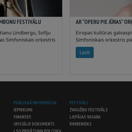
OMBONU FESTIVĀLU
AR “OPERU PIE JŪRAS” OR
tianu Lindbergu, Sofiju
Eiropas kultūras galvasp
as Simfoniskais orķestris
Simfoniskais orķestris p
nu festivālu....
notikumus festivālā “Oper
Lasīt
starptautiski atzītiem so
PUBLISKĀ INFORMĀCIJA
FESTIVĀLI
IEPIRKUMI
ZVAIGŽŅU FESTIVĀLS
FINANSES
LIEPĀJAS VASARA
OFICIĀLIE DOKUMENTI
RIMBENIEKS
LSO PRIVĀTUMA POLITIKA