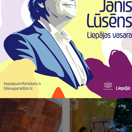
AR VADOŠAJIEM
VASARAS KULMINĀCIJU SV
Vasaras kulminācijā Liepā
epājas Simfoniskais
muzikālu notikumu koncer
ielu Milleru-Šotu,
Jānis Lūsēns ievedīs klaus
Lasīt
čellisti Margaritu