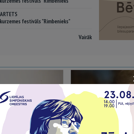
kurzemes festivāls "Rimbenieks"
VARTETS
kurzemes festivāls "Rimbenieks"
Vairāk